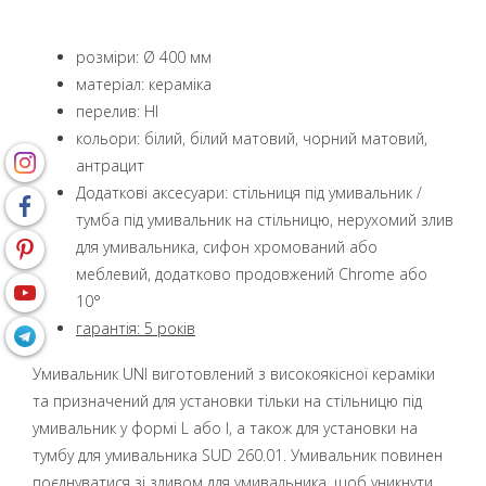
розміри: Ø 400 мм
матеріал: кераміка
перелив: НІ
кольори: білий, білий матовий, чорний матовий,
aнтрацит
Додаткові аксесуари: стільниця під умивальник /
тумба під умивальник на стільницю, нерухомий злив
для умивальника, сифон хромований або
меблевий, додатково продовжений Chrome або
10°
гарантія:
5 років
Умивальник UNI виготовлений з високоякісної кераміки
та призначений для установки тільки на стільницю під
умивальник у формі L або I, а також для установки на
тумбу для умивальника SUD 260.01. Умивальник повинен
поєднуватися зі зливом для умивальника, щоб уникнути