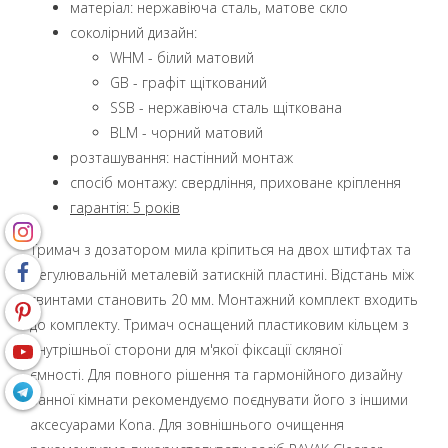
матеріал: нержавіюча сталь, матове скло
coколірний дизайн:
WHM - білий матовий
GB - графіт щіткований
SSB - нержавіюча сталь щіткована
BLM - чорний матовий
розташування: настінний монтаж
спосіб монтажу: свердління, приховане кріплення
гарантія: 5 років
Тримач з дозатором мила кріпиться на двох штифтах та
регулювальній металевій затискній пластині. Відстань між
гвинтами становить 20 мм. Монтажний комплект входить
до комплекту. Тримач оснащений пластиковим кільцем з
внутрішньої сторони для м'якої фіксації скляної
ємності. Для повного рішення та гармонійного дизайну
ванної кімнати рекомендуємо поєднувати його з іншими
аксесуарами Kona. Для зовнішнього очищення