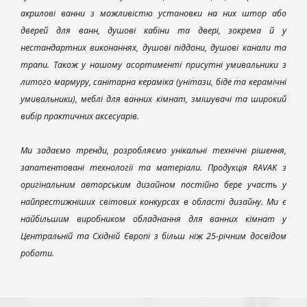
акрилові ванни з можливістю установки на них штор або
дверей для ванн, душові кабіни та двері, зокрема й у
нестандартних виконаннях, душові піддони, душові канали та
трапи. Також у нашому асортименті присутні умивальники з
литого мармуру, санітарна кераміка (унітази, біде та керамічні
умивальники), меблі для ванних кімнат, змішувачі та широкий
вибір практичних аксесуарів.
Ми задаємо тренди, розробляємо унікальні технічні рішення,
запатентовані технології та матеріали. Продукція RAVAK з
оригінальним авторським дизайном постійно бере участь у
найпрестижніших світових конкурсах в області дизайну. Ми є
найбільшим виробником обладнання для ванних кімнат у
Центральній та Східній Європі з більш ніж 25-річним досвідом
роботи.