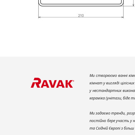
Ми створюємо ванні кімн
кімнат у вигляді цілісни
у нестандартних викона
кераміка (унітази, біде 
Ми задаємо тренди, розр
постійно бере участь у 
та Східній Європі з біль