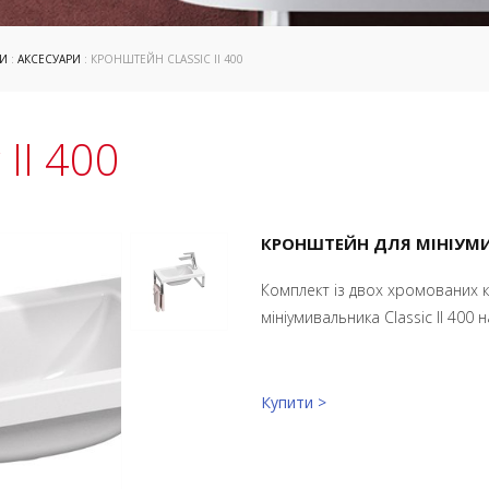
И
:
АКСЕСУАРИ
: КРОНШТЕЙН CLASSIC II 400
II 400
КРОНШТЕЙН ДЛЯ МІНІУМИВ
Комплект із двох хромованих к
мініумивальника Classic II 400 на
Купити >