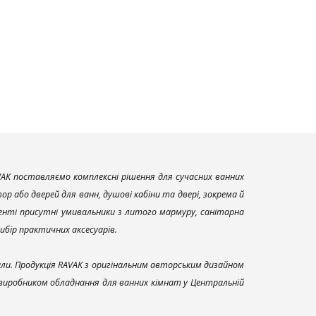
AK поставляємо комплексні рішення для сучасних ванних
р або дверей для ванн, душові кабіни та двері, зокрема й
енті присутні умивальники з литого мармуру, санітарна
вибір практичних аксесуарів.
али. Продукція RAVAK з оригінальним авторським дизайном
 виробником обладнання для ванних кімнат у Центральній