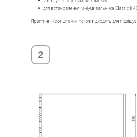
2 шт., у т.ч. монтажний комплект
для встановлення мініумивальника Classic II 40
Практичні кронштейни також підходять для підвішув