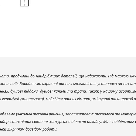
ати, продумані до найдрібніших деталей, що надихають. Під маркою RAV
х концепцій. Виробляємо акрилові ванни з можливістю установки на них што
ннях, душові піддони, душові канали та трапи. Також у нашому асортим
та керамічні умивальники), меблі для ванних кімнат, змішувачі та широкий 
обляємо унікальні технічні рішення, запатентовані технології та матері
найпрестижніших світових конкурсах в області дизайну. Ми є найбільшим
ш ніж 25-річним досвідом роботи.