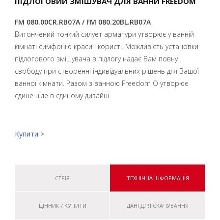
ПІДЛОГОВИЙ ЗМІШУВАЧ ДЛЯ ВАННИ FREEDOM
FM 080.00CR.RB07A / FM 080.20BL.RB07A
Витончений тонкий силует арматури утворює у ванній
кімнаті симфонію краси і користі. Можливість установки
підлогового змішувача в підлогу надає Вам повну
свободу при створенні індивідуальних рішень для Вашої
ванної кімнати. Разом з ванною Freedom O утворює
єдине ціле в єдиному дизайні.
Купити >
СЕРІЯ
ТЕХНІЧНА ІНФОРМАЦІЯ
ЦІННИК / КУПИТИ
ДАНІ ДЛЯ СКАЧУВАННЯ