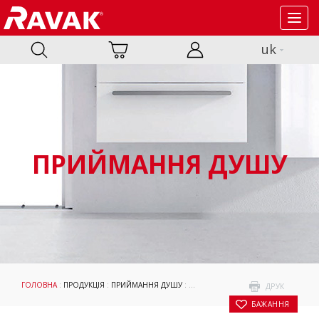
Toggl
navig
uk
ПРИЙМАННЯ ДУШУ
ГОЛОВНА
:
ПРОДУКЦІЯ
:
ПРИЙМАННЯ ДУШУ
:
ДУШОВІ ПІДДОНИ
:
АКСЕСУАРИ
:
ОП
ДРУК
БАЖАННЯ