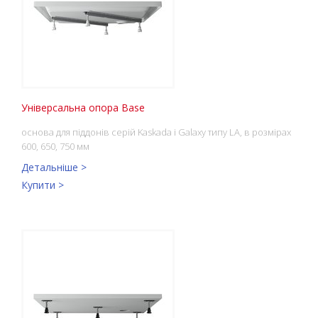
Універсальна опора Base
основа для піддонів серій Kaskada і Galaxy типу LA, в розмірах
600, 650, 750 мм
Детальніше >
Купити >