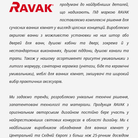
продумані до найдрібніших деталей,
що надихають. Під маркою RAVAK
поставляємо комплексні рішення для
сучасних ванних кімнат у вигляді цілісних концепцій. Виробляємо
акрилові ванни з можливістю установки на них штор або
дверей для ванн, душові кабіни та двері, зокрема й у
нестандартних виконаннях, душові піддони, душові канали та
трапи. Також у нашому асортименті присутні умивальники з
литого мармуру, санітарна кераміка (унітази, біде та керамічні
умивальники), меблі для ванних кімнат, змішувачі та широкий
вибір практичних аксесуарів.
Ми задаємо тренди, розробляємо унікальні технічні рішення,
запатентовані технології та матеріали. Продукція RAVAK з
оригінальним авторським дизайном постійно бере участь у
найпрестижніших світових конкурсах в області дизайну. Ми є
найбільшим виробником обладнання для ванних кімнат у
Центральній та Східній Європі з більш ніж 25-річним досвідом