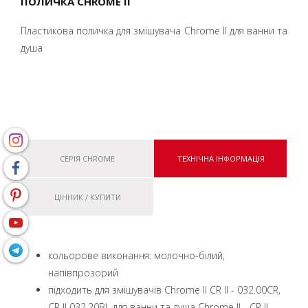
ПОЛИЧКА CHROME II
Пластикова поличка для змішувача Chrome II для ванни та
душа
СЕРІЯ CHROME
ТЕХНІЧНА ІНФОРМАЦІЯ
ЦІННИК / КУПИТИ
кольорове виконання: молочно-білий,
напівпрозорий
підходить для змішувачів Chrome II CR II - 032.00CR,
CR II 032.20BL для ванни та душа Chrome II - CR II