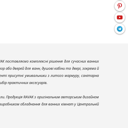
AK поставляємо комплексні рішення для сучасних ванних
р або дверей для ванн, душові кабіни та двері, зокрема й
енті присутні умивальники з литого мармуру, санітарна
вибір практичних аксесуарів.
али. Продукція RAVAK з оригінальним авторським дизайном
 виробником обладнання для ванних кімнат у Центральній