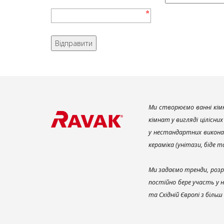
Ми створюємо ванні кімн
кімнат у вигляді цілісни
у нестандартних викона
кераміка (унітази, біде 
Ми задаємо тренди, розр
постійно бере участь у 
та Східній Європі з біль