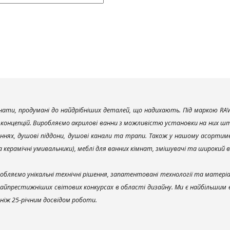
ати, продумані до найдрібніших деталей, що надихають. Під маркою RAV
х концепцій. Виробляємо акрилові ванни з можливістю установки на них што
ннях, душові піддони, душові канали та трапи. Також у нашому асортим
та керамічні умивальники), меблі для ванних кімнат, змішувачі та широкий 
обляємо унікальні технічні рішення, запатентовані технології та матері
найпрестижніших світових конкурсах в області дизайну. Ми є найбільшим
ш ніж 25-річним досвідом роботи.