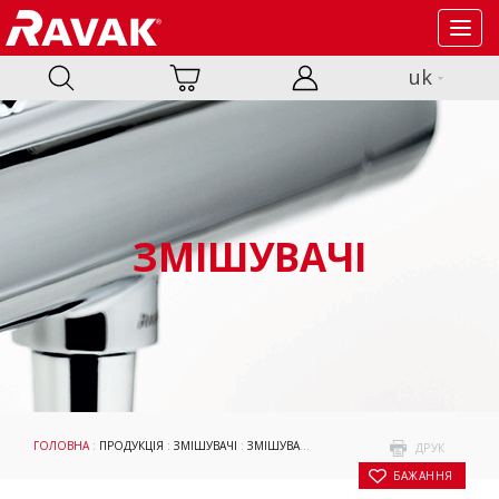
Toggl
navig
uk
ЗМІШУВАЧІ
ГОЛОВНА
:
ПРОДУКЦІЯ
:
ЗМІШУВАЧІ
:
ЗМІШУВАЧІ
:
ПОДВІЙНІ ДУШОВІ СИСТЕМИ
:
ДРУК
БАЖАННЯ