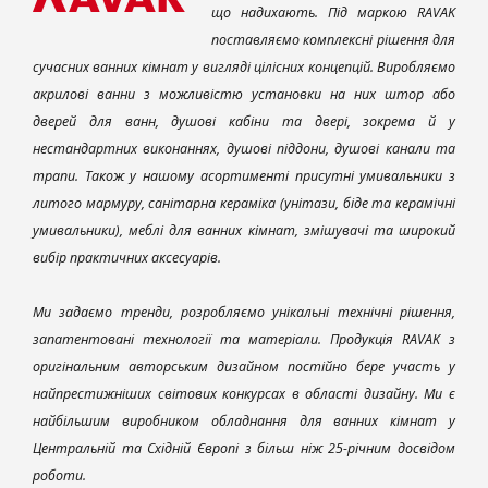
що надихають. Під маркою RAVAK
поставляємо комплексні рішення для
сучасних ванних кімнат у вигляді цілісних концепцій. Виробляємо
акрилові ванни з можливістю установки на них штор або
дверей для ванн, душові кабіни та двері, зокрема й у
нестандартних виконаннях, душові піддони, душові канали та
трапи. Також у нашому асортименті присутні умивальники з
литого мармуру, санітарна кераміка (унітази, біде та керамічні
умивальники), меблі для ванних кімнат, змішувачі та широкий
вибір практичних аксесуарів.
Ми задаємо тренди, розробляємо унікальні технічні рішення,
запатентовані технології та матеріали. Продукція RAVAK з
оригінальним авторським дизайном постійно бере участь у
найпрестижніших світових конкурсах в області дизайну. Ми є
найбільшим виробником обладнання для ванних кімнат у
Центральній та Східній Європі з більш ніж 25-річним досвідом
роботи.