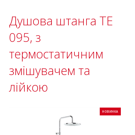
Душова штанга TE
095, з
термостатичним
змішувачем та
лійкою
НОВИНКА