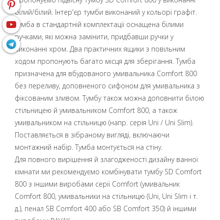
білий/білий. Інтер'єр тумби виконаний у кольорі графіт.
Тумба в стандартній комплектації оснащена білими
ручками, які можна замінити, придбавши ручки у
виконанні хром. Два практичних ящики з повільним
ходом пропонують багато місця для зберігання. Тумба
призначена для вбудованого умивальника Comfort 800
без переливу, доповненого сифоном для умивальника з
фіксованим зливом. Тумбу також можна доповнити білою
стільницею й умивальником Comfort 800, а також
умивальником на стільницю (напр. серія Uni / Uni Slim).
Поставляється в зібраному вигляді, включаючи
монтажний набір. Тумба монтується на стіну.
Для повного вирішення й злагодженості дизайну ванної
кімнати ми рекомендуємо комбінувати тумбу SD Comfort
800 з іншими виробами серії Comfort (умивальник
Comfort 800, умивальники на стільницю (Uni, Uni Slim і т.
д.), пенал SB Comfort 400 або SB Comfort 350) й іншими