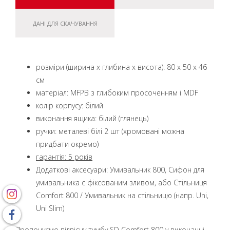
ДАНІ ДЛЯ СКАЧУВАННЯ
розміри (ширина x глибина x висота): 80 x 50 x 46
см
матеріал: MFPB з глибоким просоченням і MDF
колір корпусу: білий
виконання ящика: білий (глянець)
ручки: металеві білі 2 шт (хромовані можна
придбати окремо)
гарантія: 5 років
Додаткові аксесуари: Умивальник 800, Сифон для
умивальника с фіксованим зливом, або Стільниця
Comfort 800 / Умивальник на стільницю (напр. Uni,
Uni Slim)
Пропонуємо підвісну тумбу SD Comfort 800 у виконанні