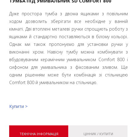
ТУМБА ПІД УМИВАЛЬНИК SD COMFORT 800
Дуже простора тумба з двома ящиками з повільним
ходом дозволить зберігати все необхідне у ванній
кімнаті. Дві втоплені металеві ручки спрощують роботу з
ящиками й стандартно поставляються в білому кольорі.
Однак ми також пропонуємо для установки ручки у
виконанні хром. Навісну тумбу можна комбінувати з
вбудовуваним керамічним умивальником Comfort 800 і
сифоном для умивальника з фіксованим зливом. Ще
одним рішенням може бути комбінація зі стільницею
Comfort 800 й умивальником на стільницю.
Купити >
ТЕХНІЧНА ІНФОРМАЦІЯ
ЦІННИК / КУПИТИ