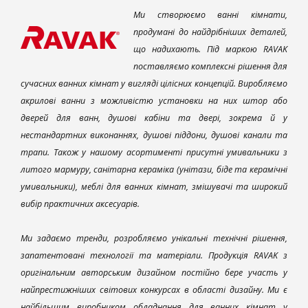
Ми створюємо ванні кімнати,
продумані до найдрібніших деталей,
що надихають. Під маркою RAVAK
поставляємо комплексні рішення для
сучасних ванних кімнат у вигляді цілісних концепцій. Виробляємо
акрилові ванни з можливістю установки на них штор або
дверей для ванн, душові кабіни та двері, зокрема й у
нестандартних виконаннях, душові піддони, душові канали та
трапи. Також у нашому асортименті присутні умивальники з
литого мармуру, санітарна кераміка (унітази, біде та керамічні
умивальники), меблі для ванних кімнат, змішувачі та широкий
вибір практичних аксесуарів.
Ми задаємо тренди, розробляємо унікальні технічні рішення,
запатентовані технології та матеріали. Продукція RAVAK з
оригінальним авторським дизайном постійно бере участь у
найпрестижніших світових конкурсах в області дизайну. Ми є
найбільшим виробником обладнання для ванних кімнат у