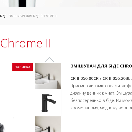
БІДЕ
: ЗМІШУВАЧ ДЛЯ БІДЕ CHROME II
 Chrome II
ЗМІШУВАЧ ДЛЯ БІДЕ CHRO
НОВИНКА
CR II 056.00CR / CR II 056.20BL 
Приємна динаміка овальних фор
дизайну ванних кімнат. Змішув
безпосередньо в біде. Ви мож
хромованому, модному чорном