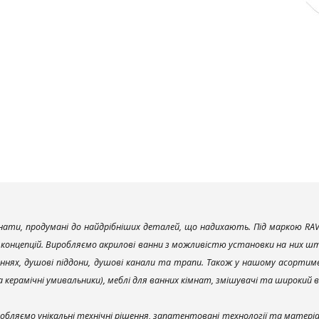
ати, продумані до найдрібніших деталей, що надихають. Під маркою RAV
х концепцій. Виробляємо акрилові ванни з можливістю установки на них што
ннях, душові піддони, душові канали та трапи. Також у нашому асортим
та керамічні умивальники), меблі для ванних кімнат, змішувачі та широкий 
обляємо унікальні технічні рішення, запатентовані технології та матері