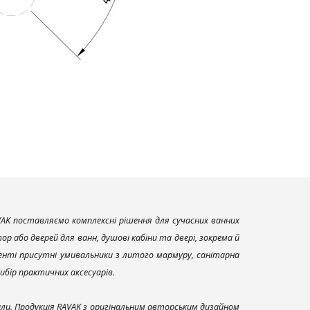
AK поставляємо комплексні рішення для сучасних ванних
р або дверей для ванн, душові кабіни та двері, зокрема й
енті присутні умивальники з литого мармуру, санітарна
вибір практичних аксесуарів.
али. Продукція RAVAK з оригінальним авторським дизайном