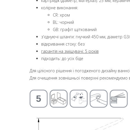
картридж (діаметр, матеріал): 25 мм, кераміч
колірне виконання:
CR: хром
BL: чорний
GB: графіт щіткований
з'єднуючі шланги: гнучкий 450 мм, діаметр G3
відкривання стоку: без
гарантія на змішувачі: 5 років
підходить: до усіх біде
Для цілісного рішення і погодженого дизайну ванн
Для очищення зовнішньої поверхні рекомендуємо в