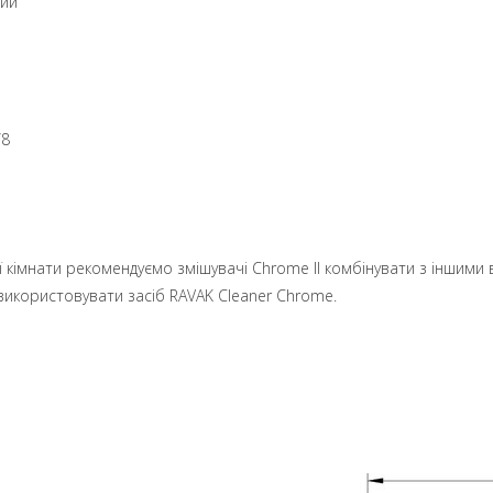
ний
/8
ої кімнати рекомендуємо змішувачі Chrome II комбінувати з іншим
икористовувати засіб RAVAK Cleaner Chrome.