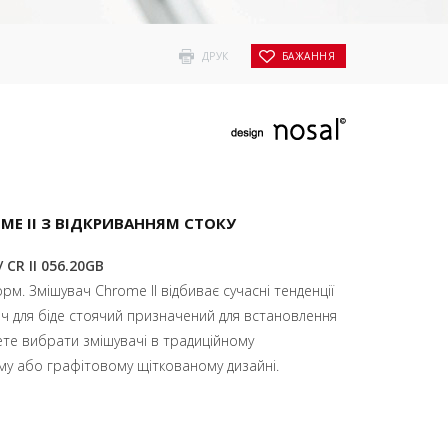
ДРУК
БАЖАННЯ
ME II З ВІДКРИВАННЯМ СТОКУ
/ CR II 056.20GB
м. Змішувач Chrome II відбиває сучасні тенденції
ач для біде стоячий призначений для встановлення
ете вибрати змішувачі в традиційному
у або графітовому щіткованому дизайні.