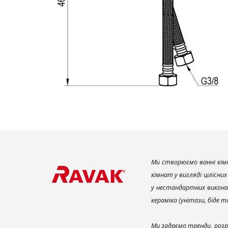
Ми створюємо ванні кімн
кімнат у вигляді цілісни
у нестандартних викона
кераміка (унітази, біде 
Ми задаємо тренди, розр