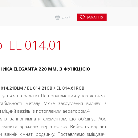
ДРУК
БАЖАННЯ
l EL 014.01
ИКА ELEGANTA 220 ММ, З ФУНКЦІЄЮ
L 014.21BLM / EL 014.21GB / EL 014.61RGB
зується на балансі. Це проявляється у всіх деталях.
табільності металу. М'яке закруглення виливу із
ий міцний важіль із потопленим аератором.4
олір ванної кімнати елементом, що об'єднує. Або
змінити враження від інтер'єру. Виберіть варіант
й ванній кімнаті родзинку. Поставляємо змішувачі