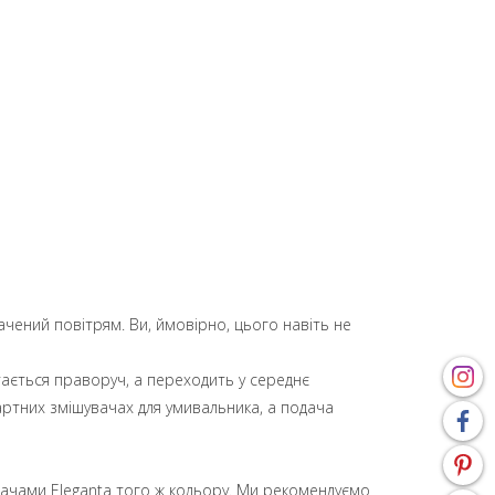
ачений повітрям. Ви, ймовірно, цього навіть не
ається праворуч, а переходить у середнє
артних змішувачах для умивальника, а подача
вачами Eleganta того ж кольору. Ми рекомендуємо