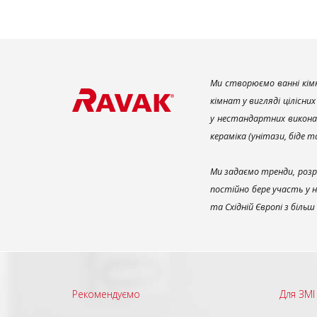
Ми створюємо ванні кімн
кімнат у вигляді цілісни
у нестандартних викона
кераміка (унітази, біде 
Ми задаємо тренди, розр
постійно бере участь у 
та Східній Європі з біль
Рекомендуємо
Для ЗМІ