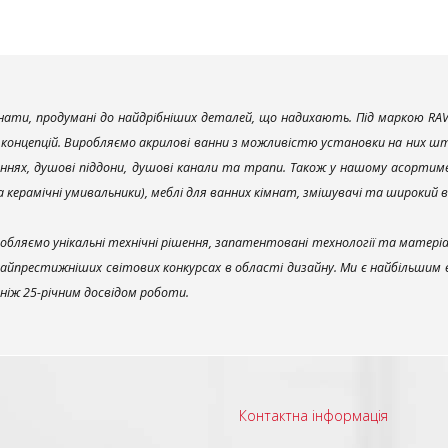
ати, продумані до найдрібніших деталей, що надихають. Під маркою RAV
х концепцій. Виробляємо акрилові ванни з можливістю установки на них што
ннях, душові піддони, душові канали та трапи. Також у нашому асортим
та керамічні умивальники), меблі для ванних кімнат, змішувачі та широкий 
обляємо унікальні технічні рішення, запатентовані технології та матері
найпрестижніших світових конкурсах в області дизайну. Ми є найбільшим
ш ніж 25-річним досвідом роботи.
Контактна інформація