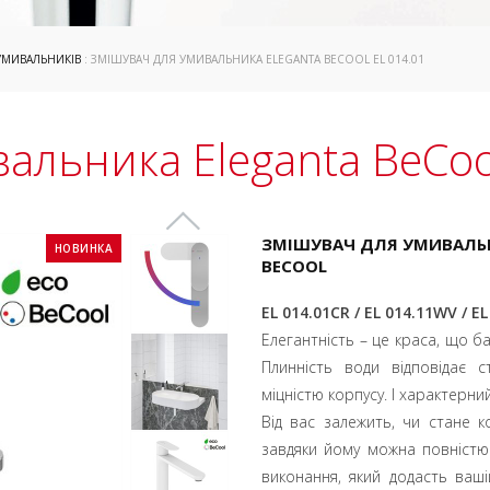
УМИВАЛЬНИКІВ
: ЗМІШУВАЧ ДЛЯ УМИВАЛЬНИКА ELEGANTA BECOOL EL 014.01
альника Eleganta BeCoo
ЗМІШУВАЧ ДЛЯ УМИВАЛЬН
НОВИНКА
BECOOL
EL 014.01CR / EL 014.11WV / E
Елегантність – це краса, що ба
Плинність води відповідає с
міцністю корпусу. І характерн
Від вас залежить, чи стане к
завдяки йому можна повністю 
виконання, який додасть ваші