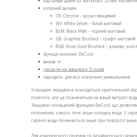
картридж (діаметр, матеріал): 25 мм, кераміч
колірний дизайн:
CR: Chrome - хром глянцевий
WV: White Velvet - білий матовий
BLM: Black Matt - чорний матовий
GB: Graphite Brushed – графіт матовий
RGB: Rose Gold Brushed – рожеве золото
функція економії: BeCool
вилив: ні
гарантія на змішувачі: 5 років
підходить: для всіх класичних умивальників
Усередині змішувача знаходиться оригінальний аера
помітите, але це позначиться на вашій витраті вод
Змішувач оснащений функцією BeCool, що дозволяє
положення, з якого тече лише холодна вода. У сер
гарячої води починається лише при повороті важел
Для комплексного рішення та дизайнерської гармон