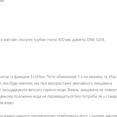
ний
 матове сполучні трубки: гнучкі 450 мм, діаметр DN6, G3/8
тор із функцією EcoFlow. Потік обмежений 5 л на хвилину та збаг
и, яка буде нижчою, ніж при використанні звичайного змішувача.
 заощаджувати витрату гарячої води. Важіль змішувача не поверт
едньому положенні вода не перемішується без потреби, як у станд
я вліво.
ії ванної кімнати рекомендуємо комбінувати його з іншими змішу