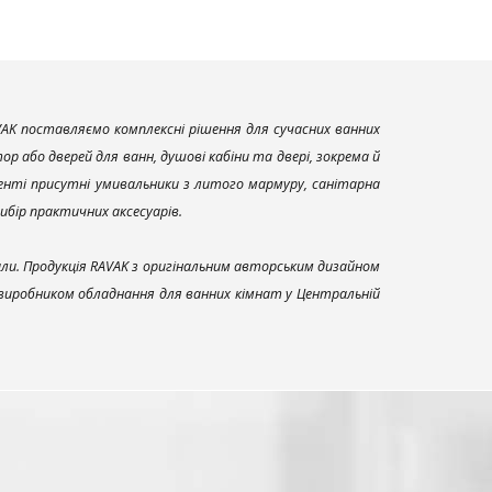
AK поставляємо комплексні рішення для сучасних ванних
р або дверей для ванн, душові кабіни та двері, зокрема й
енті присутні умивальники з литого мармуру, санітарна
вибір практичних аксесуарів.
али. Продукція RAVAK з оригінальним авторським дизайном
 виробником обладнання для ванних кімнат у Центральній