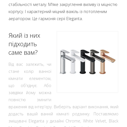
стабільності металу. М'яке закруглення виливу із міцністю
корпусу. І характерний міцний важіль із потопленим
аератором. Це гармонія серії Eleganta.
Який із них
підходить
саме вам?
Від вас залежить, чи
стане колір ванної
кімнати елементом,
що об'єднує. Або
завдяки йому можна
повністю змінити
враження від інтер'єру. Виберіть варіант виконання, який
додасть вашій ванній кімнаті родзинку. Поставляємо
змішувачі Eleganta у дизайні Chrome, White Velvet, Black