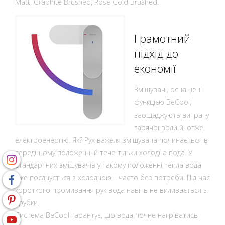
Matt, Graphite Brushed, Rose Gold Brushed.
Грамотний
підхід до
економії
Змішувачі, оснащені
функцією BeCool,
заощаджують витрату
гарячої води й, отже,
електроенергію. Як? Рух важеля змішувача починається в
середньому положенні й тече тільки холодна вода. У
стандартних змішувачів у такому положенні тепла вода
вже поєднується з холодною. І часто без потреби. Під час
короткого промивання рук вода навіть не виливається з
трубки.
Система BeCool гарантує, що вода почне нагріватись