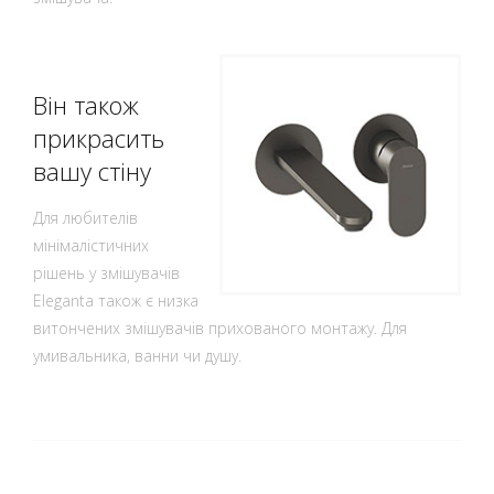
Він також
прикрасить
вашу стіну
Для любителів
мінімалістичних
рішень у змішувачів
Eleganta також є низка
витончених змішувачів прихованого монтажу. Для
умивальника, ванни чи душу.