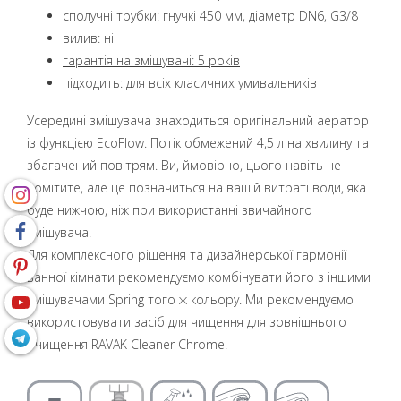
сполучні трубки: гнучкі 450 мм, діаметр DN6, G3/8
вилив: ні
гарантія на змішувачі: 5 років
підходить: для всіх класичних умивальників
Усередині змішувача знаходиться оригінальний аератор
із функцією EcoFlow. Потік обмежений 4,5 л на хвилину та
збагачений повітрям. Ви, ймовірно, цього навіть не
помітите, але це позначиться на вашій витраті води, яка
буде нижчою, ніж при використанні звичайного
змішувача.
Для комплексного рішення та дизайнерської гармонії
ванної кімнати рекомендуємо комбінувати його з іншими
змішувачами Spring того ж кольору. Ми рекомендуємо
використовувати засіб для чищення для зовнішнього
очищення RAVAK Cleaner Chrome.