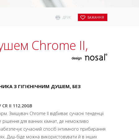
ДРУК
БАЖАННЯ
ушем Chrome II,
ИКА З ГІГІЄНІЧНИМ ДУШЕМ, БЕЗ
/ CR II 112.20GB
м. Змішувач Chrome II відбиває сучасні тенденції
не рішення для ванних кімнат, де неможливо
 забезпечує сучасний спосіб інтимного прибирання
ях. Душ-біде можна використовувати й в інших