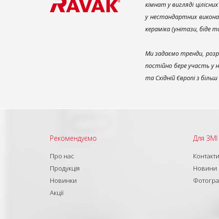
кімнат у вигляді цілісни
у нестандартних викона
кераміка (унітази, біде 
Ми задаємо тренди, розр
постійно бере участь у 
та Східній Європі з біль
Рекомендуємо
Для ЗМІ
Про нас
Контакт
Продукція
Новини
Новинки
Фотогра
Акції