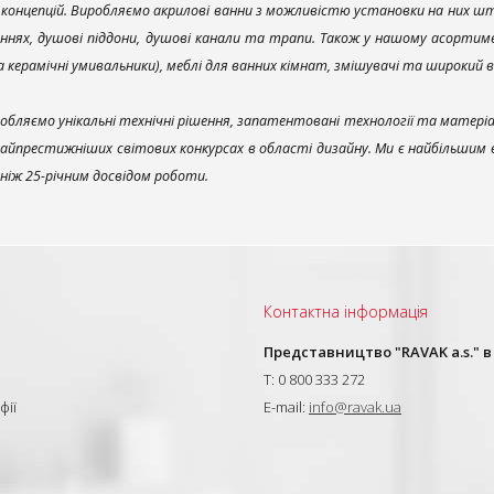
х концепцій. Виробляємо акрилові ванни з можливістю установки на них што
ннях, душові піддони, душові канали та трапи. Також у нашому асортим
та керамічні умивальники), меблі для ванних кімнат, змішувачі та широкий 
обляємо унікальні технічні рішення, запатентовані технології та матері
найпрестижніших світових конкурсах в області дизайну. Ми є найбільшим
ш ніж 25-річним досвідом роботи.
Контактна інформація
и
Представництво "RAVAK a.s." в
T: 0 800 333 272
фії
E-mail:
info@ravak.ua