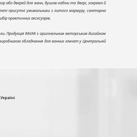
р або дверей для ванн, душові кабіни та двері, зокрема й
енті присутні умивальники з литого мармуру, санітарна
вибір практичних аксесуарів.
али. Продукція RAVAK з оригінальним авторським дизайном
 виробником обладнання для ванних кімнат у Центральній
 Україні