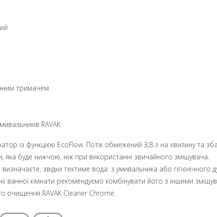
ний
тінним тримачем
умивальників RAVAK
тор із функцією EcoFlow. Потік обмежений 3,8 л на хвилину та зба
и, яка буде нижчою, ніж при використанні звичайного змішувача.
изначаєте, звідки тектиме вода: з умивальника або гігієнічного д
ії ванної кімнати рекомендуємо комбінувати його з іншими змішу
го очищення RAVAK Cleaner Chrome.