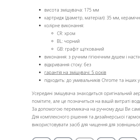
висота змішувача: 175 мм
картридж (діаметр, матеріал): 35 мм, кераміч
колірне виконання:
CR: хром
BL: чорний
GB: графіт щіткований
виконання: з ручним гігієнічним душем і нас
відкривання стоку: без
гарантія на змішувачі: 5 років
підходить: до умивальників Chrome та інших 
Усередині змішувача знаходиться оригінальний аера
помітите, але це позначиться на вашій витраті вод
За допомогою перемикача на ручному душі Ви самі в
Для комплексного рішення та дизайнерської гармон
використовувати засіб для чищення для зовнішньо