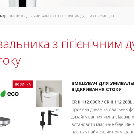
БІДЕ
: ЗМІШУВАЧ ДЛЯ УМИВАЛЬНИКА З ГІГІЄНІЧНИМ ДУШЕМ CHROME II, БЕЗ ВІДКРИВАННЯ СТОКУ
альника з гігієнічним д
току
ЗМІШУВАЧ ДЛЯ УМИВАЛЬН
НОВИНКА
ВІДКРИВАННЯ СТОКУ
CR II 112.00CR / CR II 112.20BL 
Приємна динаміка овальних фор
дизайну ванних кімнат. Ідеаль
встановити класичне біде. Він
навіть у найменших приміщенн