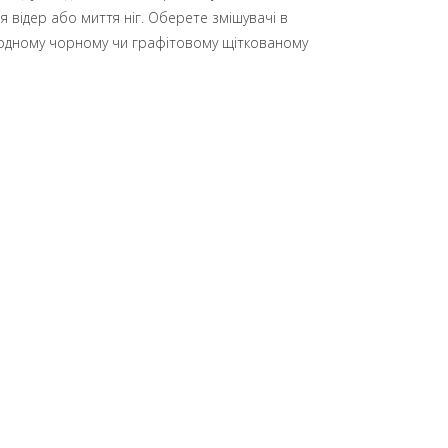
я відер або миття ніг. Оберете змішувачі в
одному чорному чи графітовому щіткованому