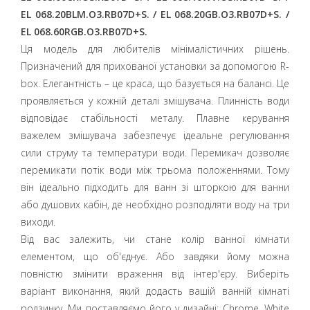
EL 068.20BLM.O3.RB07D+S. / EL 068.20GB.O3.RB07D+S. /
EL 068.60RGB.O3.RB07D+S.
Ця модель для любителів мінімалістичних рішень.
Призначений для прихованої установки за допомогою R-
box. Елегантність – це краса, що базується на балансі. Це
проявляється у кожній деталі змішувача. Плинність води
відповідає стабільності металу. Плавне керування
важелем змішувача забезпечує ідеальне регулювання
сили струму та температури води. Перемикач дозволяє
перемикати потік води між трьома положеннями. Тому
він ідеально підходить для ванн зі шторкою для ванни
або душових кабін, де необхідно розподіляти воду на три
виходи.
Від вас залежить, чи стане колір ванної кімнати
елементом, що об'єднує. Або завдяки йому можна
повністю змінити враження від інтер'єру. Виберіть
варіант виконання, який додасть вашій ванній кімнаті
родзинку. Ми поставляємо його у дизайні: Chrome, White