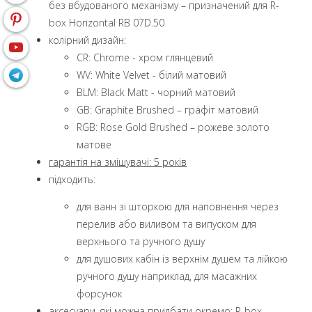
без вбудованого механізму – призначений для R-
box Horizontal RB 07D.50
колірний дизайн:
CR: Chrome - хром глянцевий
WV: White Velvet - білий матовий
BLM: Black Matt - чорний матовий
GB: Graphite Brushed – графіт матовий
RGB: Rose Gold Brushed – рожеве золото
матове
гарантія на змішувачі: 5 років
підходить:
для ванн зі шторкою для наповнення через
перелив або виливом та випуском для
верхнього та ручного душу
для душових кабін із верхнім душем та лійкою
ручного душу наприклад, для масажних
форсунок
аксесуари, які можна придбати окремо: R-box