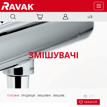
Toggl
navig
uk
ЗМІШУВАЧІ
ГОЛОВНА
:
ПРОДУКЦІЯ
:
ЗМІШУВАЧІ
:
ЗМІШУВАЧІ
:
ELEGANTA
:
ДЛЯ ПРИХОВАНОГ
ДРУК
БАЖАННЯ