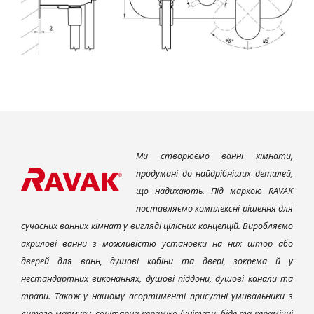
Ми створюємо ванні кімнати,
продумані до найдрібніших деталей,
що надихають. Під маркою RAVAK
поставляємо комплексні рішення для
сучасних ванних кімнат у вигляді цілісних концепцій. Виробляємо
акрилові ванни з можливістю установки на них штор або
дверей для ванн, душові кабіни та двері, зокрема й у
нестандартних виконаннях, душові піддони, душові канали та
трапи. Також у нашому асортименті присутні умивальники з
литого мармуру, санітарна кераміка (унітази, біде та керамічні