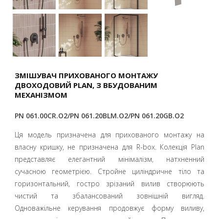
ЗМІШУВАЧ ПРИХОВАНОГО МОНТАЖУ
ДВОХОДОВИЙ PLAN, З ВБУДОВАНИМ
МЕХАНІЗМОМ
PN 061.00CR.O2/PN 061.20BLM.O2/PN 061.20GB.O2
Ця модель призначена для прихованого монтажу на
власну кришку, не призначена для R-box. Колекція Plan
представляє елегантний мінімалізм, натхненний
сучасною геометрією. Стройне циліндричне тіло та
горизонтальний, гостро зрізаний вилив створюють
чистий та збалансований зовнішній вигляд.
Одноважільне керування продовжує форму виливу,