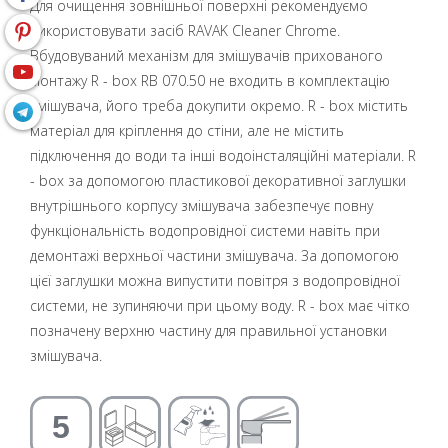
Для очищення зовнішньої поверхні рекомендуємо
використовувати засіб RAVAK Cleaner Chrome.
Вбудовуваний механізм для змішувачів прихованого
монтажу R - box RB 070.50 не входить в комплектацію
змішувача, його треба докупити окремо. R - box містить
матеріал для кріплення до стіни, але не містить
підключення до води та інші водоінсталяційні матеріали. R
- box за допомогою пластикової декоративної заглушки
внутрішнього корпусу змішувача забезпечує повну
функціональність водопровідної системи навіть при
демонтажі верхньої частини змішувача. За допомогою
цієї заглушки можна випустити повітря з водопровідної
системи, не зупиняючи при цьому воду. R - box має чітко
позначену верхню частину для правильної установки
змішувача.