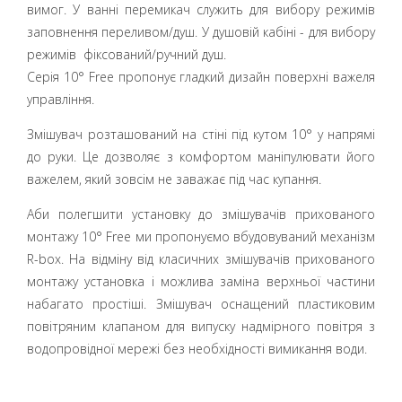
вимог. У ванні перемикач служить для вибору режимів
заповнення переливом/душ. У душовій кабіні - для вибору
режимів фіксований/ручний душ.
Серія 10° Free пропонує гладкий дизайн поверхні важеля
управління.
Змішувач розташований на стіні під кутом 10° у напрямі
до руки. Це дозволяє з комфортом маніпулювати його
важелем, який зовсім не заважає під час купання.
Аби полегшити установку до змішувачів прихованого
монтажу 10° Free ми пропонуємо вбудовуваний механізм
R-box. На відміну від класичних змішувачів прихованого
монтажу установка і можлива заміна верхньої частини
набагато простіші. Змішувач оснащений пластиковим
повітряним клапаном для випуску надмірного повітря з
водопровідної мережі без необхідності вимикання води.