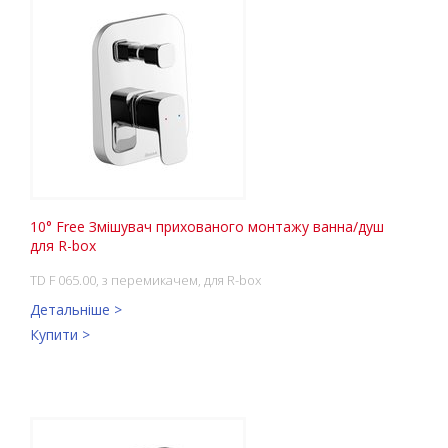
10° Free Змішувач прихованого монтажу ванна/душ
для R-box
TD F 065.00, з перемикачем, для R-box
Детальніше >
Купити >