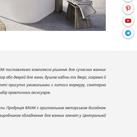
AK поставляємо комплексні рішення для сучасних ванних
р або дверей для ванн, душові кабіни та двері, зокрема й
енті присутні умивальники з литого мармуру, санітарна
вибір практичних аксесуарів.
али. Продукція RAVAK з оригінальним авторським дизайном
 виробником обладнання для ванних кімнат у Центральній