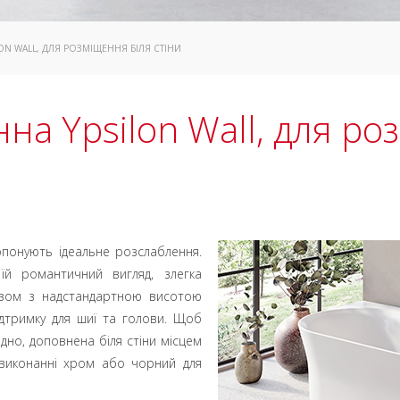
ON WALL, ДЛЯ РОЗМІЩЕННЯ БІЛЯ СТІНИ
на Ypsilon Wall, для ро
пропонують ідеальне розслаблення.
 їй романтичний вигляд, злегка
азом з надстандартною висотою
дтримку для шиї та голови. Щоб
дно, доповнена біля стіни місцем
 виконанні хром або чорний для