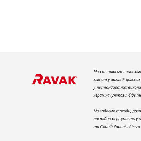
Ми створюємо ванні кімн
кімнат у вигляді цілісни
у нестандартних викона
кераміка (унітази, біде 
Ми задаємо тренди, розр
постійно бере участь у 
та Східній Європі з біль