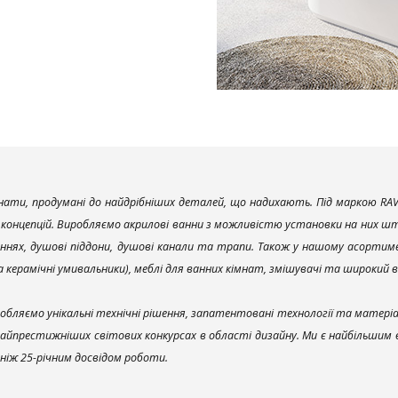
ати, продумані до найдрібніших деталей, що надихають. Під маркою RAV
х концепцій. Виробляємо акрилові ванни з можливістю установки на них што
ннях, душові піддони, душові канали та трапи. Також у нашому асортим
та керамічні умивальники), меблі для ванних кімнат, змішувачі та широкий 
обляємо унікальні технічні рішення, запатентовані технології та матері
найпрестижніших світових конкурсах в області дизайну. Ми є найбільшим
ш ніж 25-річним досвідом роботи.