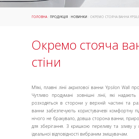
ГОЛОВНА
:
ПРОДУКЦІЯ
:
НОВИНКИ
: ОКРЕМО СТОЯЧА ВАННА YPSIL
Окремо стояча ван
стіни
М’які, плавні лінії акрилової ванни Ypsilon Wall 
Чутливо продумані зовнішні лінії, які надають
розходяться в сторони у верхній частині та р
ванни забезпечують користувачеві комфортну пі
нічого не бракувало, довша сторона ванни, приро
для зберігання. З кришкою переливу та зливу у
ідеальної відповідності вибраним змішувачам.