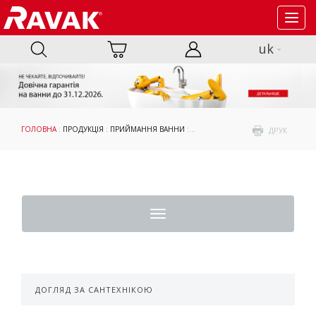
Toggl
navig
uk
ГОЛОВНА
:
ПРОДУКЦІЯ
:
ПРИЙМАННЯ ВАННИ
:
АКСЕСУАРИ
: АКСЕСУАРИ ДО ШТОР
ДРУК
Toggle
navigation
ДОГЛЯД ЗА САНТЕХНІКОЮ