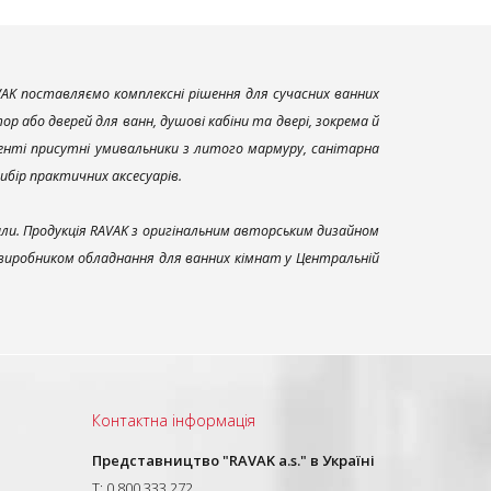
AK поставляємо комплексні рішення для сучасних ванних
р або дверей для ванн, душові кабіни та двері, зокрема й
енті присутні умивальники з литого мармуру, санітарна
вибір практичних аксесуарів.
али. Продукція RAVAK з оригінальним авторським дизайном
 виробником обладнання для ванних кімнат у Центральній
Контактна інформація
Представництво "RAVAK a.s." в Україні
T: 0 800 333 272