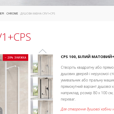
ЕРІ
:
CHROME
: ДУШОВА КАБІНА CRV1+CPS
V1+CPS
CPS 100, БІЛИЙ МАТОВИЙ
− 20% ЗНИЖКА
Створіть квадратну або прямок
душових дверей і нерухомої сті
умивальник або пральну маши
прямокутний варіант душової ка
наприклад, розмір 80 x 100 см,
переваг.
Для створення душової кабіни 