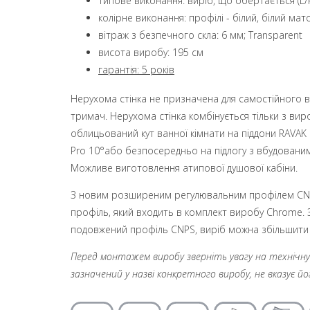
типове виконання: виріб, що обертається (L/
колірне виконання: профілі - білий, білий ма
вітраж з безпечного скла: 6 мм; Transparent
висота виробу: 195 см
гарантія: 5 років
Нерухома стінка не призначена для самостійного в
тримач. Нерухома стінка комбінується тільки з в
облицьований кут ванної кімнати на піддони RAVAK P
Pro 10°або безпосередньо на підлогу з вбудован
Можливе виготовлення атипової душової кабіни.
З новим розширеним регулювальним профілем CNP
профіль, який входить в комплект виробу Chrome.
подовжений профіль CNPS, виріб можна збільшити 
Перед монтажем виробу зверніть увагу на технічну і
зазначений у назві конкретного виробу, не вказує й