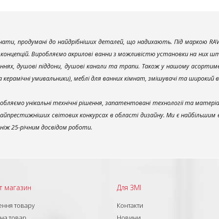
ати, продумані до найдрібніших деталей, що надихають. Під маркою RAV
х концепцій. Виробляємо акрилові ванни з можливістю установки на них што
ннях, душові піддони, душові канали та трапи. Також у нашому асортим
та керамічні умивальники), меблі для ванних кімнат, змішувачі та широкий 
обляємо унікальні технічні рішення, запатентовані технології та матері
найпрестижніших світових конкурсах в області дизайну. Ми є найбільшим
ш ніж 25-річним досвідом роботи.
т магазин
Для ЗМІ
ння товару
Контакти
 на товар
Новини