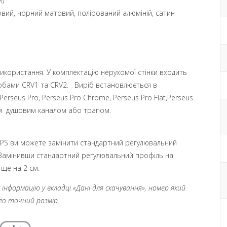
R)
товий, чорний матовий, полірований алюміній, сатин
икористання. У комплектацію нерухомої стінки входить
иробами CRV1 та CRV2. Виріб встановлюється в
erseus Pro, Perseus Pro Chrome, Perseus Pro Flat,Perseus
им душовим каналом або трапом.
S ви можете замінити стандартний регулювальний
 Замінивши стандартний регулювальний профіль на
ще на 2 см.
нформацію у вкладці «Дані для скачування», номер який
ого точний розмір.