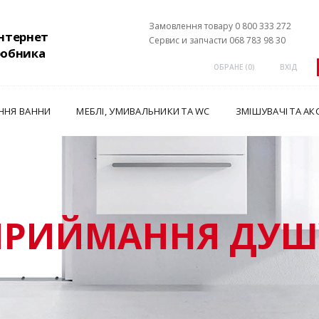
Замовлення товару 0 800 333 272
інтернет
Сервис и запчасти 068 783 98 30
робника
ОБРАНЕ (
0
)
ВХІД
ННЯ ВАННИ
МЕБЛІ, УМИВАЛЬНИКИ ТА WC
ЗМІШУВАЧІ ТА АК
ПРИЙМАННЯ ДУШ