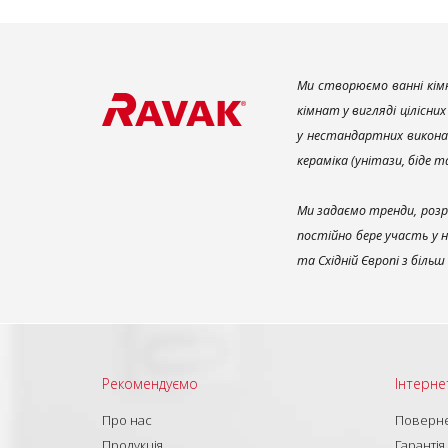
Ми створюємо ванні кімн
кімнат у вигляді цілісни
у нестандартних викона
кераміка (унітази, біде 
Ми задаємо тренди, розр
постійно бере участь у 
та Східній Європі з біль
Рекомендуємо
Інтерне
Про нас
Поверне
Продукція
Гарантія