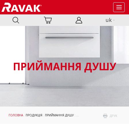
Toggl
navig
uk
ПРИЙМАННЯ ДУШУ
ГОЛОВНА
:
ПРОДУКЦІЯ
:
ПРИЙМАННЯ ДУШУ
:
ДУШОВІ КАБІНИ ТА ДВЕРІ
: CHROME
ДРУК