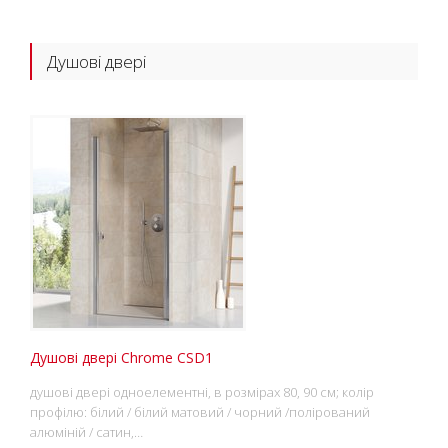
Душові двері
Душові двері Chrome CSD1
душові двері одноелементні, в розмірах 80, 90 см; колір
профілю: білий / білий матовий / чорний /полірований
алюміній / сатин,…