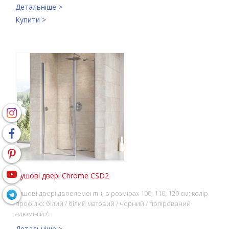
Детальніше >
Купити >
Душові двері Chrome CSD2
душові двері двоелементні, в розмірах 100, 110, 120 см; колір
профілю: білий / білий матовий / чорний / полірований
алюміній /…
Детальніше >