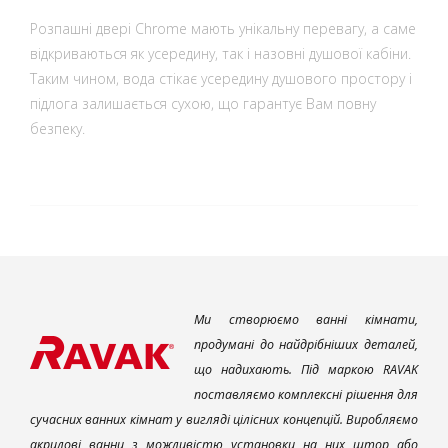
Розпашні двері Chrome мають унікальну перевагу, а саме
відкриваються як усередину, так і назовні душової кабіни.
Таким чином, вода стікає усередину душового простору і
підлога залишається сухою, що гарантує Вам повну
безпеку.
Ми створюємо ванні кімнати,
продумані до найдрібніших деталей,
що надихають. Під маркою RAVAK
поставляємо комплексні рішення для
сучасних ванних кімнат у вигляді цілісних концепцій. Виробляємо
акрилові ванни з можливістю установки на них штор або