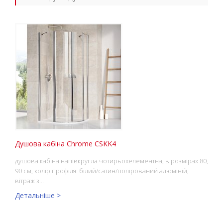
Душова кабіна Chrome CSKK4
душова кабіна напівкругла чотирьохелементна, в розмірах 80,
90 см, колір профіля: білий/сатин/полірований алюміній,
вітраж з…
Детальніше >