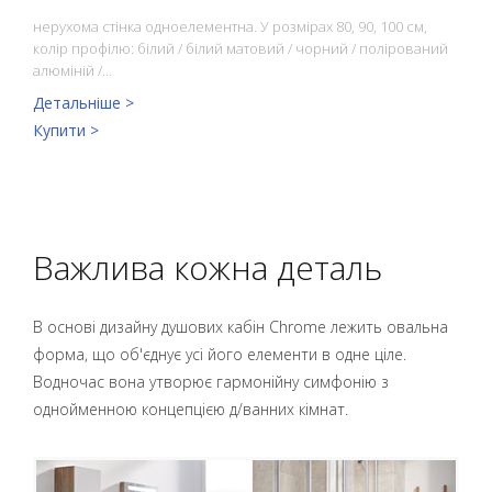
нерухома стінка одноелементна. У розмірах 80, 90, 100 см,
колір профілю: білий / білий матовий / чорний / полірований
алюміній /…
Детальніше >
Купити >
Важлива кожна деталь
В основі дизайну душових кабін Chrome лежить овальна
форма, що об'єднує усі його елементи в одне ціле.
Водночас вона утворює гармонійну симфонію з
однойменною концепцією д/ванних кімнат.