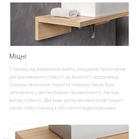
Міцні
Стільниці під умивальник мають спеціальне просочення
для максимальної стійкості до вологого середовища.
Оскільки технологія покриття поверхні лаком була
запозичена у автомобільної промисловості, лак має
високу стійкість. Два види шпону декілька разів покриті
лаком, тому стільниці є абсолютно водонепроникні.