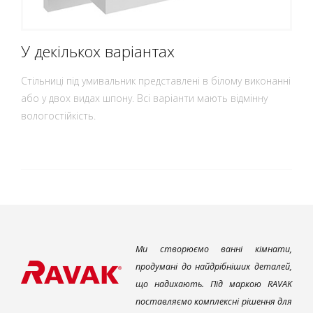
У декількох варіантах
Стільниці під умивальник представлені в білому виконанні
або у двох видах шпону. Всі варіанти мають відмінну
вологостійкість.
Ми створюємо ванні кімнати,
продумані до найдрібніших деталей,
що надихають. Під маркою RAVAK
поставляємо комплексні рішення для