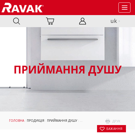
Toggl
navig
uk
ПРИЙМАННЯ ДУШУ
ГОЛОВНА
:
ПРОДУКЦІЯ
:
ПРИЙМАННЯ ДУШУ
:
ДУШОВІ ПІДДОНИ
:
GALAXY PRO C
ДРУК
БАЖАННЯ