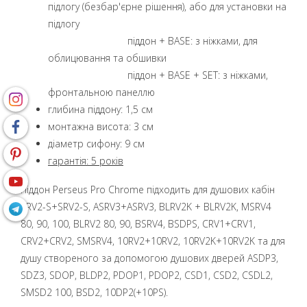
підлогу (безбар'єрне рішення), або для установки на
підлогу
піддон + BASE: з ніжками, для
облицювання та обшивки
піддон + BASE + SET: з ніжками,
фронтальною панеллю
глибина піддону: 1,5 см
монтажна висота: 3 см
діаметр сифону: 9 см
гарантія: 5 років
Піддон Perseus Pro Chrome підходить для душових кабін
SRV2-S+SRV2-S, ASRV3+ASRV3, BLRV2K + BLRV2K, MSRV4
80, 90, 100, BLRV2 80, 90, BSRV4, BSDPS, CRV1+CRV1,
CRV2+CRV2, SMSRV4, 10RV2+10RV2, 10RV2K+10RV2K та для
душу створеного за допомогою душових дверей ASDP3,
SDZ3, SDOP, BLDP2, PDOP1, PDOP2, CSD1, CSD2, CSDL2,
SMSD2 100, BSD2, 10DP2(+10PS).