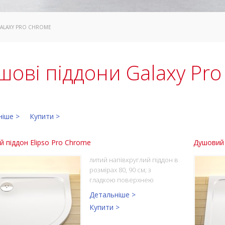
GALAXY PRO CHROME
шові піддони Galaxy Pr
ніше >
Купити >
 піддон Elipso Pro Chrome
Душовий 
литий напівкруглий піддон в
розмірах 80, 90 см; з
гладкою поверхнею
Детальніше >
Купити >