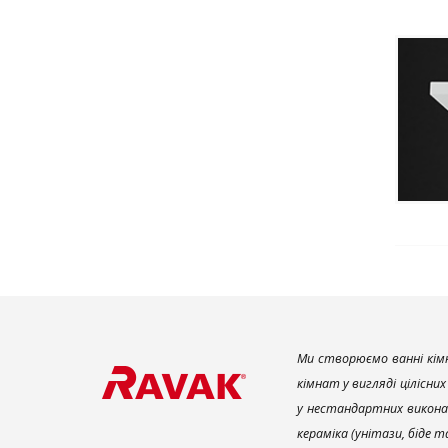
Ми створюємо ванні кімн
кімнат у вигляді цілісни
у нестандартних викона
кераміка (унітази, біде 