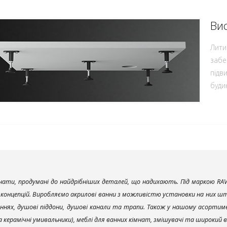
Вис
Лити
забе
підв
будин
ати, продумані до найдрібніших деталей, що надихають. Під маркою RAV
х концепцій. Виробляємо акрилові ванни з можливістю установки на них што
ннях, душові піддони, душові канали та трапи. Також у нашому асортим
та керамічні умивальники), меблі для ванних кімнат, змішувачі та широкий 