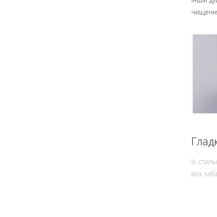
чищення
Гладк
Їх стил
яка заб