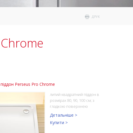
ДРУК
o Chrome
піддон Perseus Pro Chrome
литий квадратний піддон в
розмірах 80, 90, 100 см; з
гладкою поверхнею
Детальніше >
Купити >