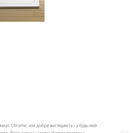
імнат Chrome, але добре виглядають і у будь-якій
hrome. Його низька і гладка форма полегшує