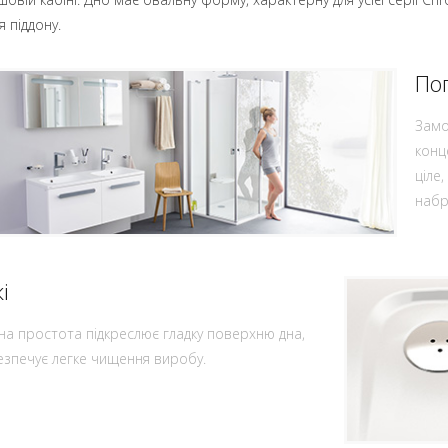
 піддону.
По
Замо
конц
ціле
набр
і
ьна простота підкреслює гладку поверхню дна,
езпечує легке чищення виробу.