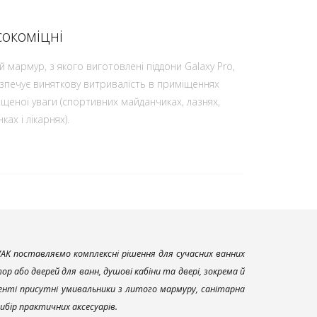
окоміцні
й мармур, з якого виготовлені піддони Galaxy Pro,
зпечує виняткову витривалість в приміщеннях
ищеної уваги (спортивних майданчиках, лазнях,
ках і лікарнях).
AK поставляємо комплексні рішення для сучасних ванних
р або дверей для ванн, душові кабіни та двері, зокрема й
енті присутні умивальники з литого мармуру, санітарна
вибір практичних аксесуарів.