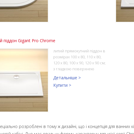
 піддон Gigant Pro Chrome
литий прямокутний піддон в
розмірах 100 x 80, 110 x 80,
120 x 80, 100 x 90, 120 x 90 см;
з гладкою поверхнею
Детальніше >
Купити >
еціально розроблені в тому ж дизайні, що і концепція для ванних к
ушовій кабіні. Дно має овальну форму, характерну для усієї серії C