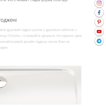
годжені
вте душовий піддон разом з душовою кабіною з
епції Chrome, і отримайте ідеально погоджене одне
, ненав'язливий дизайн піддону ніколи Вам не
идне.