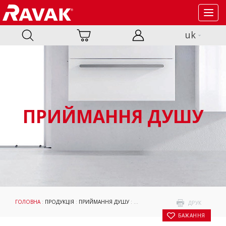
Toggl
navig
uk
ПРИЙМАННЯ ДУШУ
ГОЛОВНА
:
ПРОДУКЦІЯ
:
ПРИЙМАННЯ ДУШУ
:
ДУШОВІ КАБІНИ ТА ДВЕРІ
:
CHROME
ДРУК
БАЖАННЯ