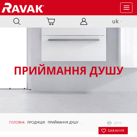
Toggl
navig
uk
ПРИЙМАННЯ ДУШУ
ГОЛОВНА
:
ПРОДУКЦІЯ
:
ПРИЙМАННЯ ДУШУ
:
ДУШОВІ КАБІНИ ТА ДВЕРІ
:
COOL!
: 
ДРУК
БАЖАННЯ