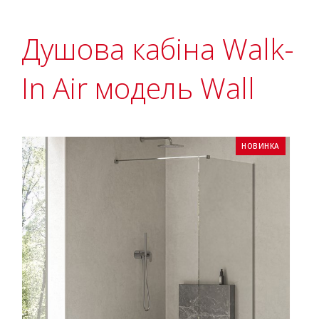
Душова кабіна Walk-
In Air модель Wall
НОВИНКА