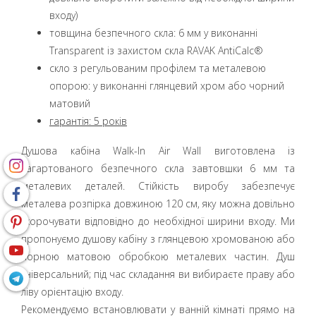
входу)
товщина безпечного скла: 6 мм у виконанні
Transparent із захистом скла RAVAK AntiCalc®
скло з регульованим профілем та металевою
опорою: у виконанні глянцевий хром або чорний
матовий
гарантія: 5 років
Душова кабіна Walk-In Air Wall виготовлена із
загартованого безпечного скла завтовшки 6 мм та
металевих деталей. Стійкість виробу забезпечує
металева розпірка довжиною 120 см, яку можна довільно
укорочувати відповідно до необхідної ширини входу. Ми
пропонуємо душову кабіну з глянцевою хромованою або
чорною матовою обробкою металевих частин. Душ
універсальний; під час складання ви вибираєте праву або
ліву орієнтацію входу.
Рекомендуємо встановлювати у ванній кімнаті прямо на