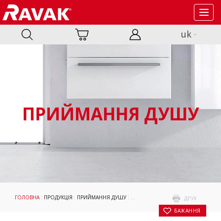
Toggl
navig
uk
ПРИЙМАННЯ ДУШУ
ГОЛОВНА
:
ПРОДУКЦІЯ
:
ПРИЙМАННЯ ДУШУ
:
ДУШОВІ КАБІНИ ТА ДВЕРІ
:
WALK-IN 
ДРУК
БАЖАННЯ