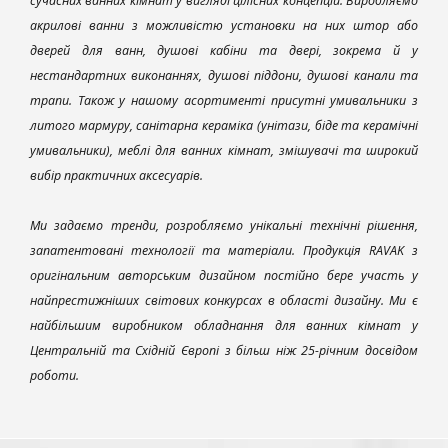
сучасних ванних кімнат у вигляді цілісних концепцій. Виробляємо
акрилові ванни з можливістю установки на них штор або
дверей для ванн, душові кабіни та двері, зокрема й у
нестандартних виконаннях, душові піддони, душові канали та
трапи. Також у нашому асортименті присутні умивальники з
литого мармуру, санітарна кераміка (унітази, біде та керамічні
умивальники), меблі для ванних кімнат, змішувачі та широкий
вибір практичних аксесуарів.
Ми задаємо тренди, розробляємо унікальні технічні рішення,
запатентовані технології та матеріали. Продукція RAVAK з
оригінальним авторським дизайном постійно бере участь у
найпрестижніших світових конкурсах в області дизайну. Ми є
найбільшим виробником обладнання для ванних кімнат у
Центральній та Східній Європі з більш ніж 25-річним досвідом
роботи.