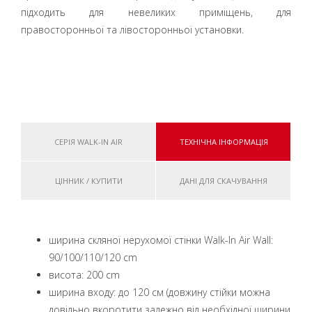
підходить для невеликих приміщень, для
правосторонньої та лівосторонньої установки.
СЕРІЯ WALK-IN AIR
ТЕХНІЧНА ІНФОРМАЦІЯ
ЦІННИК / КУПИТИ
ДАНІ ДЛЯ СКАЧУВАННЯ
ширина скляної нерухомої стінки Walk-In Air Wall:
90/100/110/120 cm
висота: 200 cm
ширина входу: до 120 см (довжину стійки можна
довільно вкоротити залежно від необхідної ширини