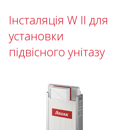
Інсталяція W II для
установки
підвісного унітазу