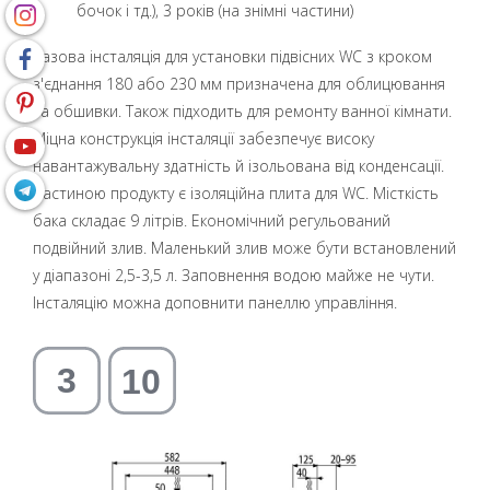
бочок і тд.), 3 років (на знімні частини)
Базова інсталяція для установки підвісних WC з кроком
з'єднання 180 або 230 мм призначена для облицювання
та обшивки. Також підходить для ремонту ванної кімнати.
Міцна конструкція інсталяції забезпечує високу
навантажувальну здатність й ізольована від конденсації.
Частиною продукту є ізоляційна плита для WC. Місткість
бака складає 9 літрів. Економічний регульований
подвійний злив. Маленький злив може бути встановлений
у діапазоні 2,5-3,5 л. Заповнення водою майже не чути.
Інсталяцію можна доповнити панеллю управління.