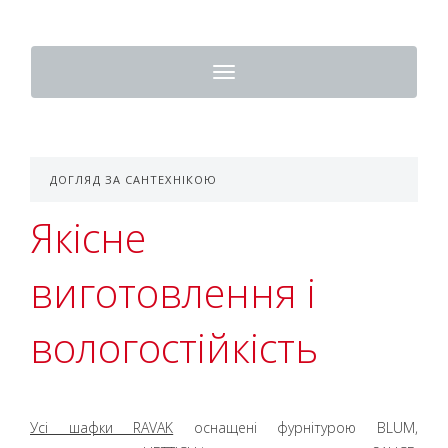
Toggle
navigation
ДОГЛЯД ЗА САНТЕХНІКОЮ
Якісне
виготовлення і
вологостійкість
Усі шафки RAVAK
оснащені фурнітурою BLUM,