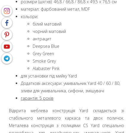
розміри (шxгxв): 46,8 / 66,8 / 86,8 x 49,5 x 76,5 см
матеріал: фарбований метал, MDF
кольори:
білий матовий
чорний матовий
aнтрацит
Deepsea Blue
Grey Green
Smoke Grey
Alabaster Pink
для установки під мийку Yard
Додаткові аксесуари: умивальник Yard 40 / 60 / 80,
зливи для умивальника, сифони, змішувачі
гарантія: 5 років
Відкрита меблева конструкція Yard складається зі
стабільного металевого каркаса та двох поличок.
Металева конструкція з полицями CS Yard спеціально
розроблена для дизайнерських умивальників Yard