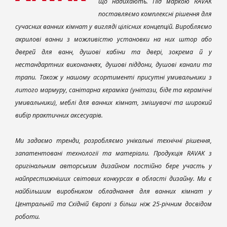
що надихають. Під маркою RAVAK
поставляємо комплексні рішення для
сучасних ванних кімнат у вигляді цілісних концепцій. Виробляємо
акрилові ванни з можливістю установки на них штор або
дверей для ванн, душові кабіни та двері, зокрема й у
нестандартних виконаннях, душові піддони, душові канали та
трапи. Також у нашому асортименті присутні умивальники з
литого мармуру, санітарна кераміка (унітази, біде та керамічні
умивальники), меблі для ванних кімнат, змішувачі та широкий
вибір практичних аксесуарів.
Ми задаємо тренди, розробляємо унікальні технічні рішення,
запатентовані технології та матеріали. Продукція RAVAK з
оригінальним авторським дизайном постійно бере участь у
найпрестижніших світових конкурсах в області дизайну. Ми є
найбільшим виробником обладнання для ванних кімнат у
Центральній та Східній Європі з більш ніж 25-річним досвідом
роботи.