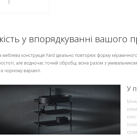
кість у впорядкуванні вашого 
а меблева конструкція Yard ідеально повторює форму керамічного
ростоті, але водночас точній обробці, вона разом з умивальником
та чорному варіанті.
У п
Міні
елем
конс
поли
гром