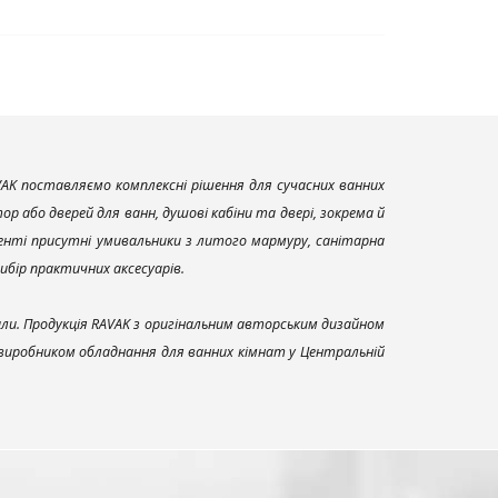
AK поставляємо комплексні рішення для сучасних ванних
р або дверей для ванн, душові кабіни та двері, зокрема й
енті присутні умивальники з литого мармуру, санітарна
вибір практичних аксесуарів.
али. Продукція RAVAK з оригінальним авторським дизайном
 виробником обладнання для ванних кімнат у Центральній