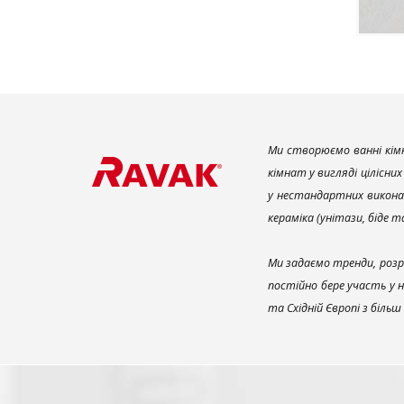
Ми створюємо ванні кімн
кімнат у вигляді цілісни
у нестандартних викона
кераміка (унітази, біде 
Ми задаємо тренди, розр
постійно бере участь у 
та Східній Європі з біль