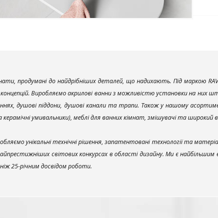
ати, продумані до найдрібніших деталей, що надихають. Під маркою RAV
х концепцій. Виробляємо акрилові ванни з можливістю установки на них што
ннях, душові піддони, душові канали та трапи. Також у нашому асортим
та керамічні умивальники), меблі для ванних кімнат, змішувачі та широкий 
обляємо унікальні технічні рішення, запатентовані технології та матері
найпрестижніших світових конкурсах в області дизайну. Ми є найбільшим
ш ніж 25-річним досвідом роботи.