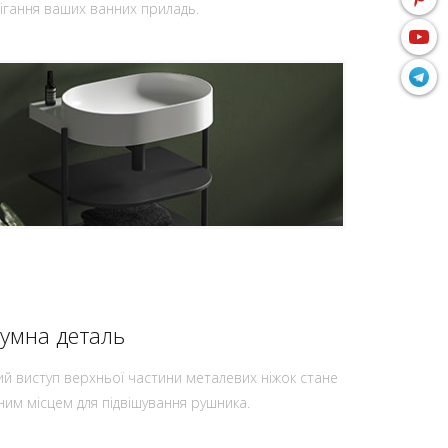
ігання ваших ванних приладь.
зумна деталь
ий виступ верхньої частини металевих ніжок стане
ним місцем для підвішування рушника.