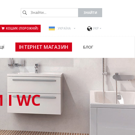
КОШИК (ПОРОЖНІЙ)
УКРАЇНА
УКР
ІНТЕРНЕТ МАГАЗИН
ЦІЇ
БЛОГ
 І WC