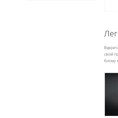
Лег
Відкрит
своїй п
білому 