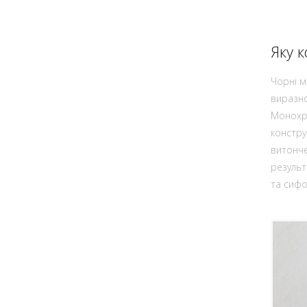
Яку 
Чорні м
виразно
Монохро
констру
витонче
результ
та сифо