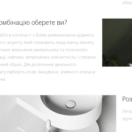
збер
комбінацію оберете ви?
еблі в контрасті з білим умивальником додають
го акценту, який пожвавить вашу ванну кімнату.
мне виконання умивальника та поличкової
кції, навпаки, випромінює елегантність і створює
ний образ. Для досягнення ідеального
ату підберіть колір змішувача, зливного клапана
на.
Ро
Легк
зруч