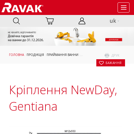
Toggl
navig
uk
ГОЛОВНА
:
ПРОДУКЦІЯ
:
ПРИЙМАННЯ ВАННИ
:
АКСЕСУАРИ
:
ОПОРИ, ПАНЕЛІ ТА К
ДРУК
БАЖАННЯ
Кріплення NewDay,
Gentiana