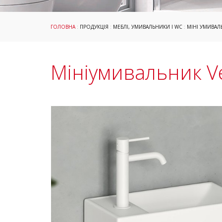
ГОЛОВНА
:
ПРОДУКЦІЯ
:
МЕБЛІ, УМИВАЛЬНИКИ І WC
:
МІНІ УМИВА
Мініумивальник V