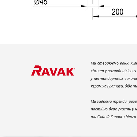
Ми створюємо ванні кімн
кімнат у вигляді цілісни
у нестандартних викона
кераміка (унітази, біде 
Ми задаємо тренди, розр
постійно бере участь у 
та Східній Європі з біль