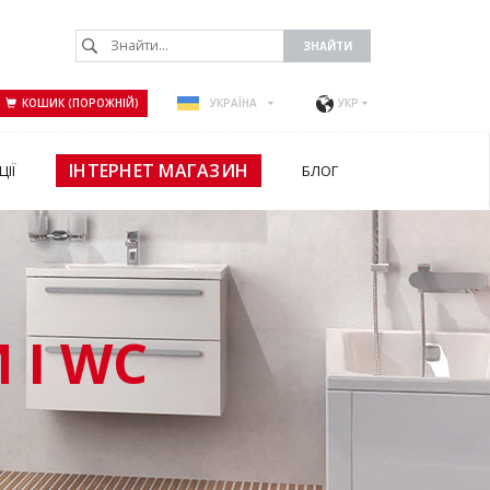
КОШИК (ПОРОЖНІЙ)
УКРАЇНА
УКР
ІНТЕРНЕТ МАГАЗИН
ЦІЇ
БЛОГ
 І WC