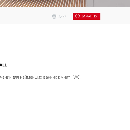
ДРУК
БАЖАННЯ
ALL
чений для найменших ванних кімнат і WC.