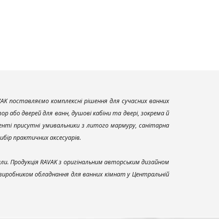
AK поставляємо комплексні рішення для сучасних ванних
р або дверей для ванн, душові кабіни та двері, зокрема й
енті присутні умивальники з литого мармуру, санітарна
вибір практичних аксесуарів.
али. Продукція RAVAK з оригінальним авторським дизайном
 виробником обладнання для ванних кімнат у Центральній