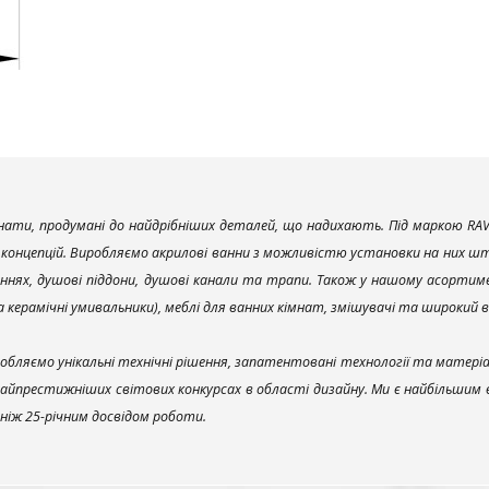
ати, продумані до найдрібніших деталей, що надихають. Під маркою RAV
х концепцій. Виробляємо акрилові ванни з можливістю установки на них што
ннях, душові піддони, душові канали та трапи. Також у нашому асортим
та керамічні умивальники), меблі для ванних кімнат, змішувачі та широкий 
обляємо унікальні технічні рішення, запатентовані технології та матері
найпрестижніших світових конкурсах в області дизайну. Ми є найбільшим
ш ніж 25-річним досвідом роботи.