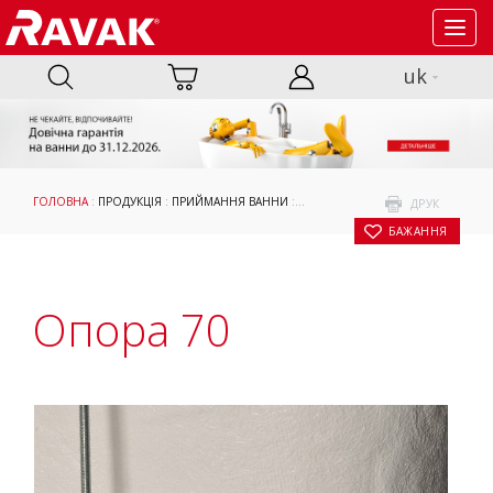
Toggl
navig
uk
ГОЛОВНА
:
ПРОДУКЦІЯ
:
ПРИЙМАННЯ ВАННИ
:
АКСЕСУАРИ
:
ОПОРИ, ПАНЕЛІ ТА К
ДРУК
БАЖАННЯ
Опора 70