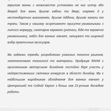
акрилові ванни з можливістю установки на них штор або
дверей для ванн, душові кабіни та двері, зокрема й у
нестандартних виконаннях, душові піддони, душові канали та
трапи. Також у нашому асортименті присутні умивальники з
литого мармуру, санітарна кераміка (унітази, біде та керамічні
умивальники), меблі для ванних кімнат, змішувачі та широкий
вибір практичних аксесуарів.
Ми задаємо тренди, розробляємо унікальні технічні рішення,
запатентовані технології та матеріали. Продукція RAVAK з
оригінальним авторським дизайном постійно бере участь у
найпрестижніших світових конкурсах в області дизайну. Ми є
найбільшим виробником обладнання для ванних кімнат у
Центральній та Східній Європі з більш ніж 25-річним досвідом
роботи.