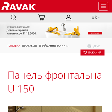
Toggl
navig
uk
ГОЛОВНА
:
ПРОДУКЦІЯ
:
ПРИЙМАННЯ ВАННИ
:
АКСЕСУАРИ
:
ОПОРИ, ПАНЕЛІ ТА К
ДРУК
БАЖАННЯ
Панель фронтальна
U 150