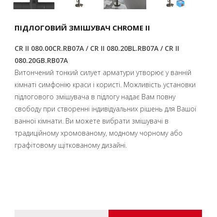
ПІДЛОГОВИЙ ЗМІШУВАЧ CHROME II
CR II 080.00CR.RB07A / CR II
080.20BL.RB07A / CR II
080.20GB.RB07A
Витончений тонкий силует арматури утворює у ванній
кімнаті симфонію краси і користі. Можливість установки
підлогового змішувача в підлогу надає Вам повну
свободу при створенні індивідуальних рішень для Вашої
ванної кімнати. Ви можете вибрати змішувачі в
традиційному хромованому, модному чорному або
графітовому щіткованому дизайні.