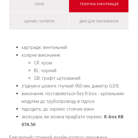
СЕРІЯ
ТЕХНІЧНА ІНФОРМАЦІЯ
ЦІННИК / КУПИТИ
ДАНІ ДЛЯ СКАЧУВАННЯ
картридж: вентильний
колірне виконання:
CR: хром
BL: чорний
GB: графіт щіткований
з'єднуючі шланги: гнучкий 960 мм, діаметр G3/8
виконання: поставляється без R-box - кріпильним
модулем до трубопроводу в підлозі
підходить: до окремо стоячих ванн
аксесуари, які можна придбати окремо:
R-box RB
07A.50
Елегантний стрункий дизайн корпусу змішувача