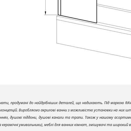
ати, продумані до найдрібніших деталей, що надихають. Під маркою RAV
х концепцій. Виробляємо акрилові ванни з можливістю установки на них што
ннях, душові піддони, душові канали та трапи. Також у нашому асортим
та керамічні умивальники), меблі для ванних кімнат, змішувачі та широкий 