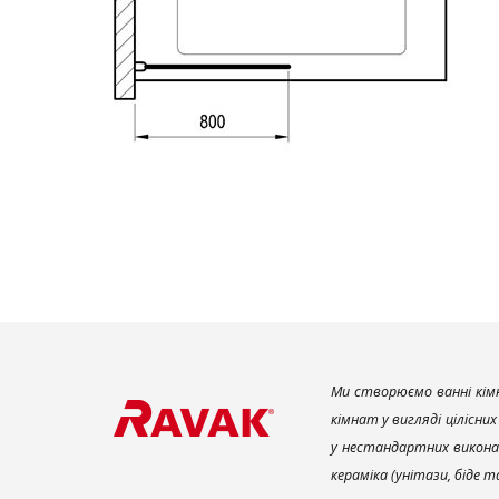
Ми створюємо ванні кімн
кімнат у вигляді цілісни
у нестандартних викона
кераміка (унітази, біде 