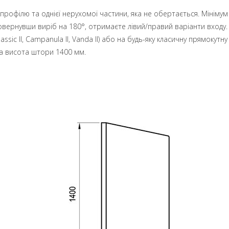
рофілю та однієї нерухомої частини, яка не обертається. Мінімум
ернувши виріб на 180°, отримаєте лівий/правий варіанти входу. 
 Classic II, Campanula II, Vanda II) або на будь-яку класичну прямок
а висота штори 1400 мм.