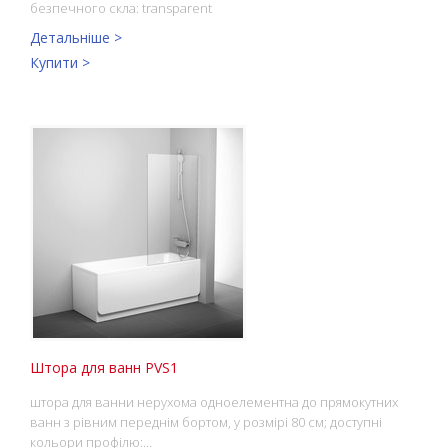
безпечного скла: transparent
Детальніше >
Купити >
Штора для ванн PVS1
штора для ванни нерухома одноелементна до прямокутних
ванн з рівним переднім бортом, у розмірі 80 см; доступні
кольори профілю:…