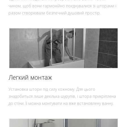
чином, щоб вони гармонійно поєднувалися зі шторами і
разом створювали безпечний душовий простір.
Легкий монтаж
Установка штори під силу кожному. Для цього
знадобиться лише декілька шурупів, і штора прикріплена
до стіни. Її можна монтувати на вже встановлену ванну.