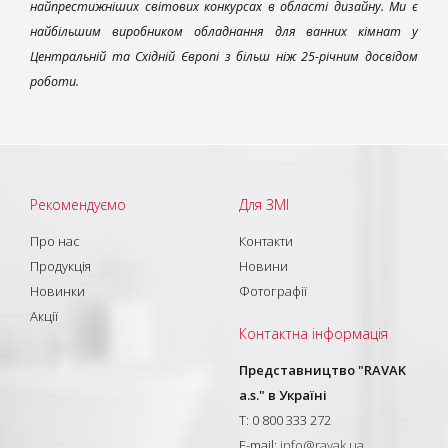
найпрестижніших світових конкурсах в області дизайну. Ми є
найбільшим виробником обладнання для ванних кімнат у
Центральній та Східній Європі з більш ніж 25-річним досвідом
роботи.
Рекомендуємо
Для ЗМІ
Про нас
Контакти
Продукція
Новини
Новинки
Фотографії
Акції
Контактна інформація
Представництво "RAVAK
a.s." в Україні
T: 0 800 333 272
E-mail:
info@ravak.ua