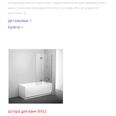
штора для ванни нерухома, одноелементна для прямокутних
ванн з рівним переднім бортом у розмірі 80 см; варіанти
кріплень: B…
Детальніше >
Купити >
Штора для ванн BVS2