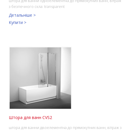
штора для ванни одноелементна до прямокутних ванн, вітраж
з безпечного скла: transparent
Детальніше >
Купити >
Штора для ванн CVS2
штора для ванни двоелементна до прямокутних ванн, вітраж з