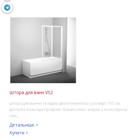
Штора для ванн VS2
штора для ванни складна двоелементна, у розмірі 105 см;
доступні кольори профілю: білий/сатин, вітраж з полістиролу:
rain;…
Детальніше >
Купити >