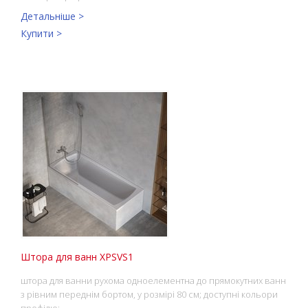
Детальніше >
Купити >
Штора для ванн XPSVS1
штора для ванни рухома одноелементна до прямокутних ванн
з рівним переднім бортом, у розмірі 80 см; доступні кольори
профілю:…