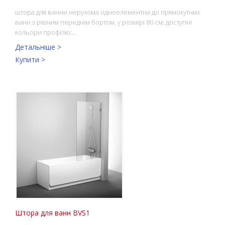
штора для ванни нерухома одноелементна до прямокутних
ванн з рівним переднім бортом, у розмірі 80 см; доступні
кольори профілю:…
Детальніше >
Купити >
Штора для ванн BVS1