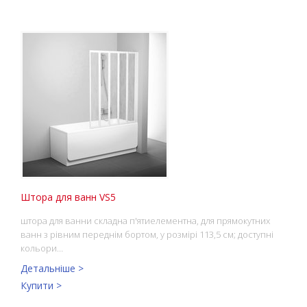
Штора для ванн VS5
штора для ванни складна п'ятиелементна, для прямокутних
ванн з рівним переднім бортом, у розмірі 113,5 см; доступні
кольори…
Детальніше >
Купити >