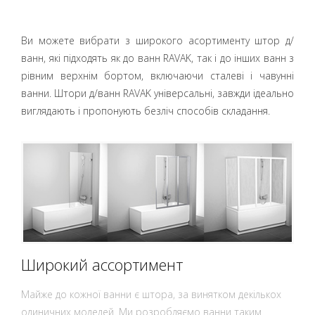
Ви можете вибрати з широкого асортименту штор д/
ванн, які підходять як до ванн RAVAK, так і до інших ванн з
рівним верхнім бортом, включаючи сталеві і чавунні
ванни. Штори д/ванн RAVAK універсальні, завжди ідеально
виглядають і пропонують безліч способів складання.
Широкий ассортимент
Майже до кожної ванни є штора, за винятком декількох
одиничних моделей. Ми розробляємо ванни таким