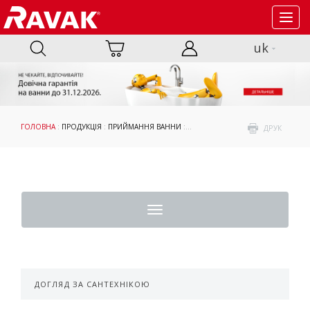
Toggl
navig
uk
ГОЛОВНА
:
ПРОДУКЦІЯ
:
ПРИЙМАННЯ ВАННИ
:
ШТОРИ ТА ДВЕРІ ДЛЯ ВАНН
: ДО 
ДРУК
Toggle
navigation
ДОГЛЯД ЗА САНТЕХНІКОЮ