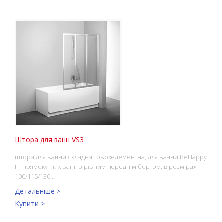
Штора для ванн VS3
штора для ванни складна трьохелементна, для ванни BeHappy
II і прямокутних ванн з рівним переднім бортом, в розмірах
100/115/130…
Детальніше >
Купити >