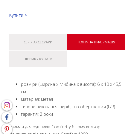
Купити >
СЕРІЯ АКСЕСУАРИ
ТЕХНІЧНА ІНФОРМАЦІЯ
ЦІННИК / КУПИТИ
розміри (ширина x глибина x висота): 6 x 10 x 45,5
см
матеріал: метал
типове виконання: виріб, що обертається (L/R)
гарантія: 2 роки
Тримач для рушників Comfort у білому кольорі