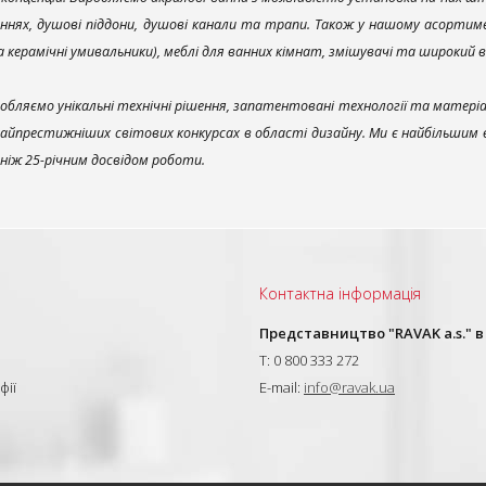
ннях, душові піддони, душові канали та трапи. Також у нашому асортим
та керамічні умивальники), меблі для ванних кімнат, змішувачі та широкий 
обляємо унікальні технічні рішення, запатентовані технології та матері
найпрестижніших світових конкурсах в області дизайну. Ми є найбільшим
ш ніж 25-річним досвідом роботи.
Контактна інформація
и
Представництво "RAVAK a.s." в
T: 0 800 333 272
фії
E-mail:
info@ravak.ua