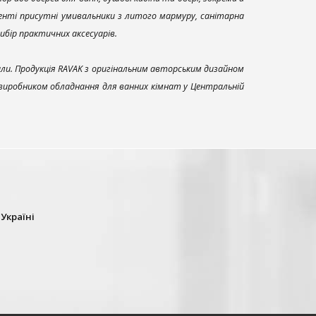
енті присутні умивальники з литого мармуру, санітарна
вибір практичних аксесуарів.
али. Продукція RAVAK з оригінальним авторським дизайном
 виробником обладнання для ванних кімнат у Центральній
 Україні