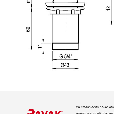
Ми створюємо ванні кімн
кімнат у вигляді цілісни