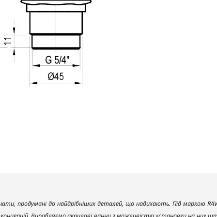
ати, продумані до найдрібніших деталей, що надихають. Під маркою RAV
х концепцій. Виробляємо акрилові ванни з можливістю установки на них што