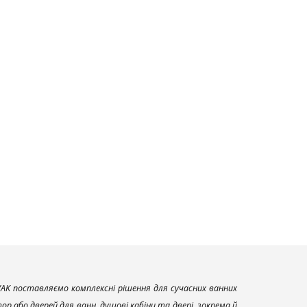
AK поставляємо комплексні рішення для сучасних ванних
р або дверей для ванн, душові кабіни та двері, зокрема й