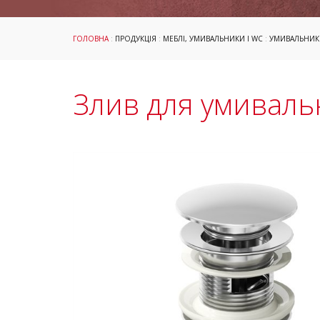
ГОЛОВНА
:
ПРОДУКЦІЯ
:
МЕБЛІ, УМИВАЛЬНИКИ І WC
:
УМИВАЛЬНИК
Злив для умивальн