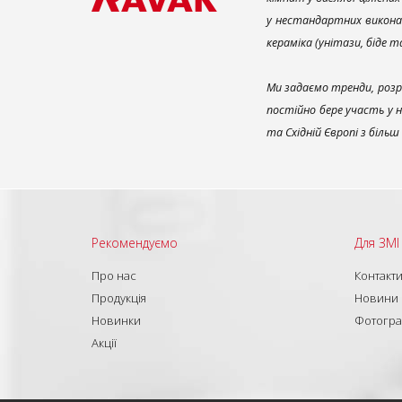
у нестандартних викона
кераміка (унітази, біде 
Ми задаємо тренди, розр
постійно бере участь у 
та Східній Європі з біль
Рекомендуємо
Для ЗМІ
Про нас
Контакт
Продукція
Новини
Новинки
Фотогра
Акції