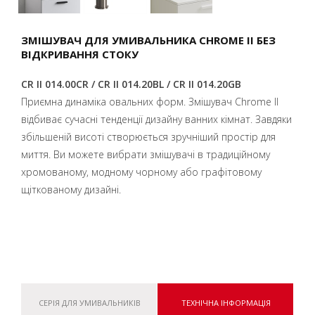
ЗМІШУВАЧ ДЛЯ УМИВАЛЬНИКА CHROME II БЕЗ
ВІДКРИВАННЯ СТОКУ
CR II 014.00CR / CR II 014.20BL / CR II 014.20GB
Приємна динаміка овальних форм. Змішувач Chrome II
відбиває сучасні тенденції дизайну ванних кімнат. Завдяки
збільшеній висоті створюється зручніший простір для
миття. Ви можете вибрати змішувачі в традиційному
хромованому, модному чорному або графітовому
щіткованому дизайні.
СЕРІЯ ДЛЯ УМИВАЛЬНИКІВ
ТЕХНІЧНА ІНФОРМАЦІЯ