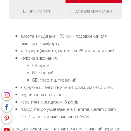
ЦІННИК / КУПИТИ
ДАНІ ДЛЯ СКАЧУВАННЯ
висота змішувача: 175 мм - подовжений для
більшого комфорту
картридж (діаметр, матеріал): 25 мм, керамічний
колірне виконання:
CR: хром
BL: чорний
GB: графіт щіткований
з'єднуючі шланги: гнучкий 450 мм, діаметр G3/8
відкривання стоку: без
гарантія на змішувачі: 5 років
підходить: до умивальників Chrome, Ceramic Slim
O / R та решти умивальників RAVAK
Усередині змішувача знаходиться оригінальний аератор