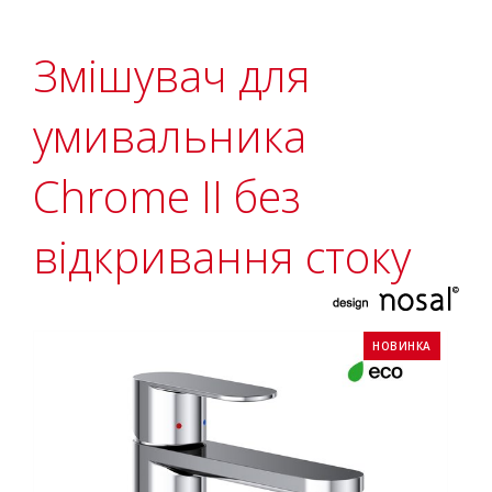
Змішувач для
умивальника
Сhrome II без
відкривання стоку
НОВИНКА