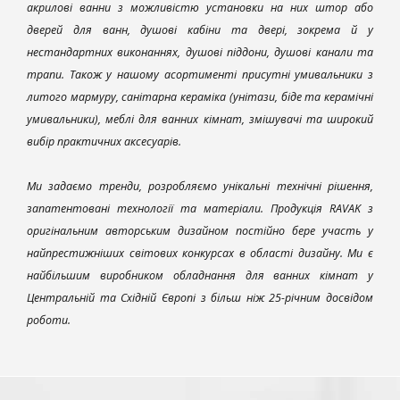
акрилові ванни з можливістю установки на них штор або
дверей для ванн, душові кабіни та двері, зокрема й у
нестандартних виконаннях, душові піддони, душові канали та
трапи. Також у нашому асортименті присутні умивальники з
литого мармуру, санітарна кераміка (унітази, біде та керамічні
умивальники), меблі для ванних кімнат, змішувачі та широкий
вибір практичних аксесуарів.
Ми задаємо тренди, розробляємо унікальні технічні рішення,
запатентовані технології та матеріали. Продукція RAVAK з
оригінальним авторським дизайном постійно бере участь у
найпрестижніших світових конкурсах в області дизайну. Ми є
найбільшим виробником обладнання для ванних кімнат у
Центральній та Східній Європі з більш ніж 25-річним досвідом
роботи.