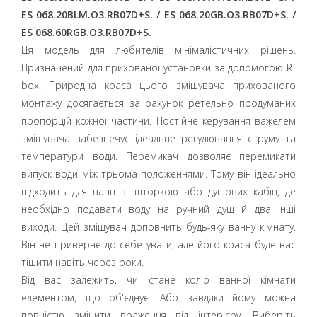
ES 068.20BLM.O3.RB07D+S. / ES 068.20GB.O3.RB07D+S. /
ES 068.60RGB.O3.RB07D+S.
Ця модель для любителів мінімалістичних рішень.
Призначений для прихованої установки за допомогою R-
box. Природна краса цього змішувача прихованого
монтажу досягається за рахунок ретельно продуманих
пропорцій кожної частини. Постійне керування важелем
змішувача забезпечує ідеальне регулювання струму та
температури води. Перемикач дозволяє перемикати
випуск води між трьома положеннями. Тому він ідеально
підходить для ванн зі шторкою або душових кабін, де
необхідно подавати воду на ручний душ й два інші
виходи. Цей змішувач доповнить будь-яку ванну кімнату.
Він не приверне до себе уваги, але його краса буде вас
тішити навіть через роки.
Від вас залежить, чи стане колір ванної кімнати
елементом, що об'єднує. Або завдяки йому можна
повністю змінити враження від інтер'єру. Виберіть