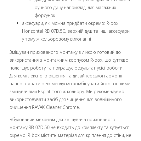
ручного душу наприклад, для масажних
форсунок
аксесуари, які можна придбати окремо: R-box
Horizontal RB 07D.50, верхній душ та інші аксесуари
у тому ж кольоровому виконанні
Змішувач прихованого монтажу з лійкою готовий до
використання з монтажним корпусом R-box, що суттєво
полегшує роботу та покращує результат усієї роботи.
Для комплексного рішення та дизайнерської гармонії
ванної кімнати рекомендуємо комбінувати його з іншими
змішувачами Espirit того ж кольору. Ми рекомендуємо
використовувати засіб для чищення для зовнішнього
очищення RAVAK Cleaner Chrome.
Вбудований механізм для змішувача прихованого
монтажу RB 07D.50 не входить до комплекту та купується
окремо. R-box містить матеріал для кріплення до стіни, не