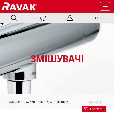
Toggl
navig
uk
ЗМІШУВАЧІ
ГОЛОВНА
:
ПРОДУКЦІЯ
:
ЗМІШУВАЧІ
:
ЗМІШУВАЧІ
:
ESPIRIT
:
ДЛЯ ПРИХОВАНОГО 
ДРУК
БАЖАННЯ