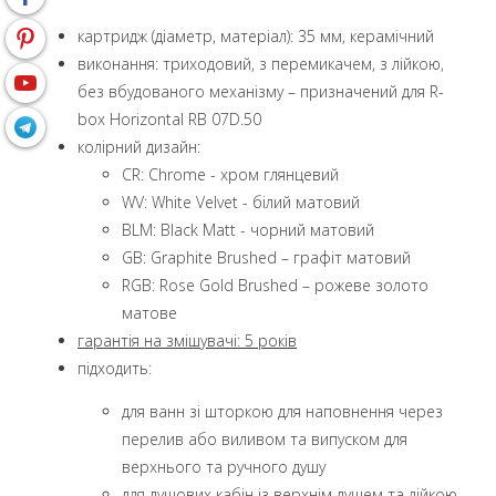
картридж (діаметр, матеріал): 35 мм, керамічний
виконання: триходовий, з перемикачем, з лійкою,
без вбудованого механізму – призначений для R-
box Horizontal RB 07D.50
колірний дизайн:
CR: Chrome - хром глянцевий
WV: White Velvet - білий матовий
BLM: Black Matt - чорний матовий
GB: Graphite Brushed – графіт матовий
RGB: Rose Gold Brushed – рожеве золото
матове
гарантія на змішувачі: 5 років
підходить:
для ванн зі шторкою для наповнення через
перелив або виливом та випуском для
верхнього та ручного душу
для душових кабін із верхнім душем та лійкою