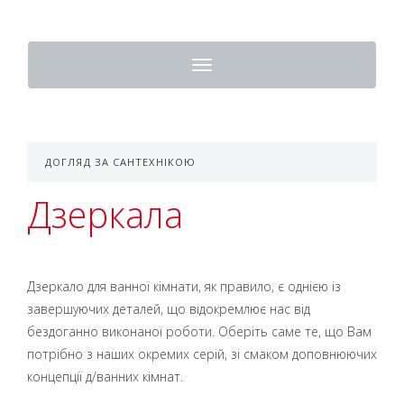
Toggle
navigation
ДОГЛЯД ЗА САНТЕХНІКОЮ
Дзеркала
Дзеркало для ванної кімнати, як правило, є однією із
завершуючих деталей, що відокремлює нас від
бездоганно виконаної роботи. Оберіть саме те, що Вам
потрібно з наших окремих серій, зі смаком доповнюючих
концепції д/ванних кімнат.