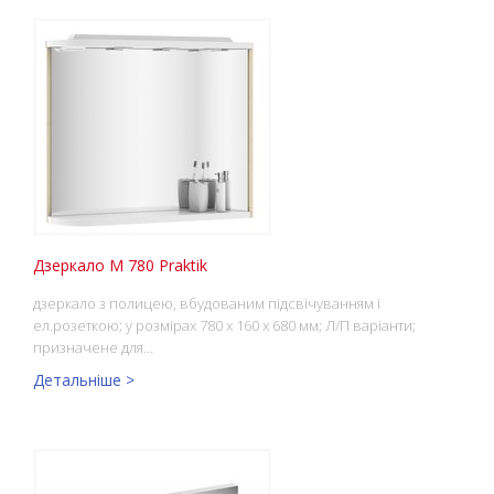
Дзеркало M 780 Praktik
дзеркало з полицею, вбудованим підсвічуванням і
ел.розеткою; у розмірах 780 x 160 x 680 мм; Л/П варіанти;
призначене для…
Детальніше >