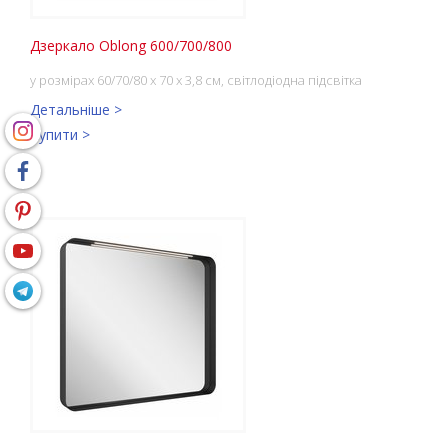
Дзеркало Oblong 600/700/800
у розмірах 60/70/80 x 70 x 3,8 см, світлодіодна підсвітка
Детальніше >
Купити >