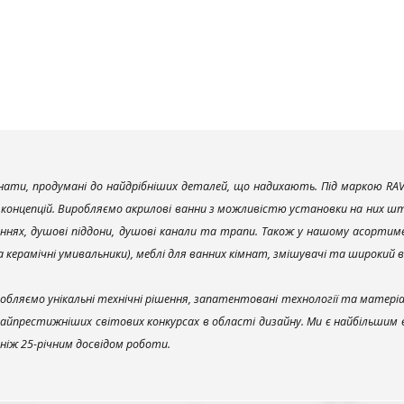
ати, продумані до найдрібніших деталей, що надихають. Під маркою RAV
х концепцій. Виробляємо акрилові ванни з можливістю установки на них што
ннях, душові піддони, душові канали та трапи. Також у нашому асортим
та керамічні умивальники), меблі для ванних кімнат, змішувачі та широкий 
обляємо унікальні технічні рішення, запатентовані технології та матері
найпрестижніших світових конкурсах в області дизайну. Ми є найбільшим
ш ніж 25-річним досвідом роботи.