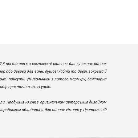
AK поставляємо комплексні рішення для сучасних ванних
р або дверей для ванн, душові кабіни та двері, зокрема й
енті присутні умивальники з литого мармуру, санітарна
вибір практичних аксесуарів.
али. Продукція RAVAK з оригінальним авторським дизайном
 виробником обладнання для ванних кімнат у Центральній