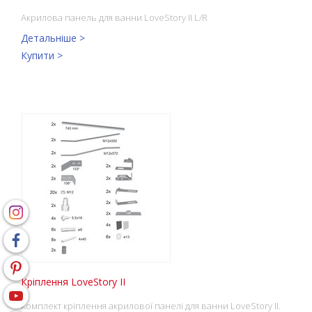
Акрилова панель для ванни LoveStory II L/R
Детальніше >
Купити >
Кріплення LoveStory II
Комплект кріплення акрилової панелі для ванни LoveStory II.