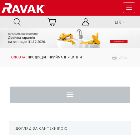
Toggl
navig
uk
ГОЛОВНА
:
ПРОДУКЦІЯ
:
ПРИЙМАННЯ ВАННИ
:
АКСЕСУАРИ
:
ОПОРИ, ПАНЕЛІ ТА К
ДРУК
Toggle
navigation
ДОГЛЯД ЗА САНТЕХНІКОЮ