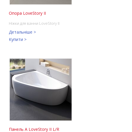
Опора LoveStory II
Ніжки для ванни LoveStory II
Детальніше >
Купити >
Панель A LoveStory II L/R