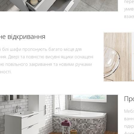
пере
умив
взає
не відкривання
і білі шафи пропонують багато місця для
ння. Двері та повністю висувні ящики оснащені
ю повільного закривання та новими ручками
ності.
Пр
Мебл
ванн
підк
форм