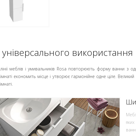
 універсального використання
 лінії меблів і умивальників Rosa повторюють форму ванни з од
кімнаті економить місце і утворює гармонійне одне ціле. Великий 
імнаті.
Ши
Мебл
яких
ванн