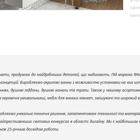
одни
кімна
ати, продумані до найдрібніших деталей, що надихають. Під маркою RAV
х концепцій. Виробляємо акрилові ванни з можливістю установки на них што
ннях, душові піддони, душові канали та трапи. Також у нашому асортим
та керамічні умивальники), меблі для ванних кімнат, змішувачі та широкий 
обляємо унікальні технічні рішення, запатентовані технології та матері
найпрестижніших світових конкурсах в області дизайну. Ми є найбільшим
ш ніж 25-річним досвідом роботи.