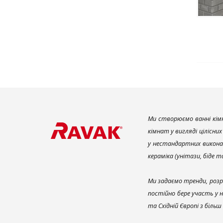
Ми створюємо ванні кімн
кімнат у вигляді цілісни
у нестандартних викона
кераміка (унітази, біде 
Ми задаємо тренди, розр
постійно бере участь у 
та Східній Європі з біль