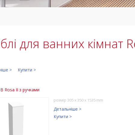
блі для ванних кімнат Ro
ніше >
Купити >
B Rosa II з ручками
розмір 305 x 350 x 1535 mm
Детальніше >
Купити >