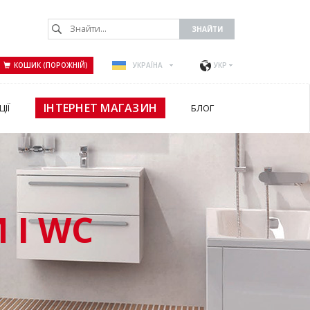
КОШИК (ПОРОЖНІЙ)
УКРАЇНА
УКР
ІНТЕРНЕТ МАГАЗИН
ЦІЇ
БЛОГ
 І WC