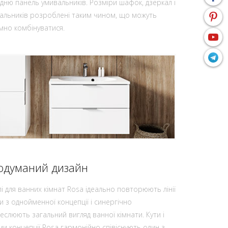
дню панель умивальників. Розміри шафок, дзеркал і
альників розроблені таким чином, що можуть
мно комбінуватися.
одуманий дизайн
і для ванних кімнат Rosa ідеально повторюють лінії
и з однойменної концепції і синергічно
реслюють загальний вигляд ванної кімнати. Кути і
и концепції Rosa гармонійно співіснують один з