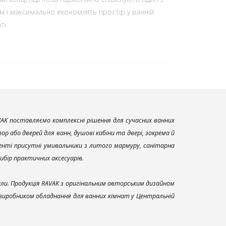
м і максимально економлять простір у ванній
ті.
AK поставляємо комплексні рішення для сучасних ванних
р або дверей для ванн, душові кабіни та двері, зокрема й
енті присутні умивальники з литого мармуру, санітарна
вибір практичних аксесуарів.
али. Продукція RAVAK з оригінальним авторським дизайном
 виробником обладнання для ванних кімнат у Центральній