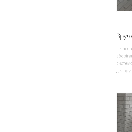
Зруч
Глянсов
зберіга
системо
для зруч