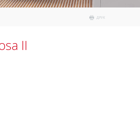
ДРУК
sa II